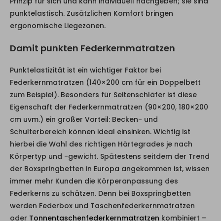
Prinzip für sich und kann individuell nachgeben; sie sind
punktelastisch. Zusätzlichen Komfort bringen
ergonomische Liegezonen.
Damit punkten Federkernmatratzen
Punktelastizität ist ein wichtiger Faktor bei
Federkernmatratzen (140×200 cm für ein Doppelbett
zum Beispiel). Besonders für Seitenschläfer ist diese
Eigenschaft der Federkernmatratzen (90×200, 180×200
cm uvm.) ein großer Vorteil: Becken- und
Schulterbereich können ideal einsinken. Wichtig ist
hierbei die Wahl des richtigen Härtegrades je nach
Körpertyp und -gewicht. Spätestens seitdem der Trend
der Boxspringbetten in Europa angekommen ist, wissen
immer mehr Kunden die Körperanpassung des
Federkerns zu schätzen. Denn bei Boxspringbetten
werden Federbox und Taschenfederkernmatratzen
oder
Tonnentaschenfederkernmatratzen
kombiniert –