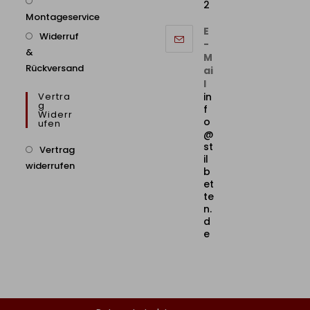
2
Montageservice
E
Widerruf
-
&
M
Rückversand
ai
l
Vertra
in
G
f
Widerr
o
Ufen
@
st
Vertrag
il
widerrufen
b
et
te
n.
d
e