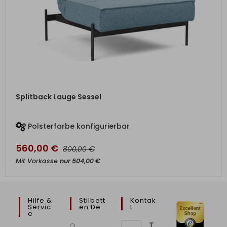
ZUM PRODUKT
Splitback Lauge Sessel
Polsterfarbe konfigurierbar
560,00
€
€
800,00
Mit Vorkasse
nur
504,00
€
Hilfe &
Stilbett
Kontak
Servic
En.de
T
E
T