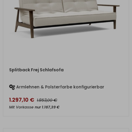
ZUM PRODUKT
Splitback Frej Schlafsofa
Armlehnen & Polsterfarbe konfigurierbar
1.297,10
€
€
1.853,00
Mit Vorkasse
nur
1.167,39
€