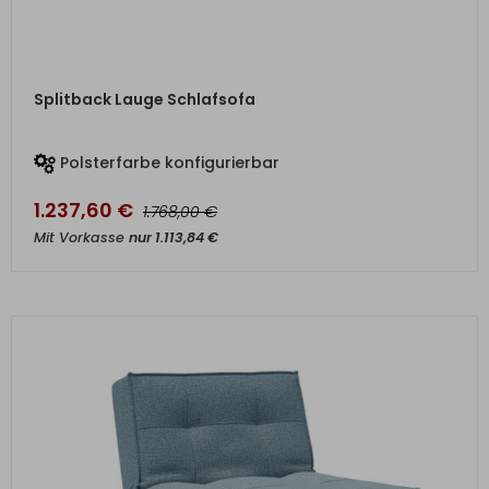
ZUM PRODUKT
Splitback Lauge Schlafsofa
Polsterfarbe konfigurierbar
1.237,60
€
€
1.768,00
Mit Vorkasse
nur
1.113,84
€