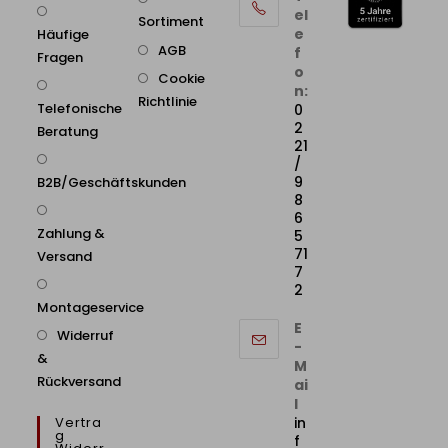
el
Sortiment
e
Häufige
AGB
f
Fragen
o
Cookie
n:
Richtlinie
Telefonische
0
2
Beratung
21
/
9
B2B/Geschäftskunden
8
6
Zahlung &
5
71
Versand
7
2
Montageservice
E
Widerruf
-
&
M
Rückversand
ai
l
Vertra
in
G
f