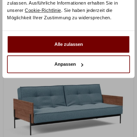
zulassen. Ausführliche Informationen erhalten Sie in
unserer
Cookie-Richtlinie
. Sie haben jederzeit die
Armlehnen & Polsterfarbe konfigurierbar
Möglichkeit Ihrer Zustimmung zu widersprechen.
856,10
€
€
1.223,00
Mit Vorkasse
nur
770,49
€
Alle zulassen
Anpassen