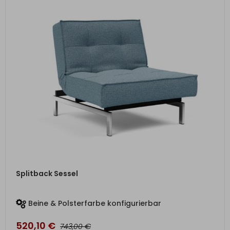
ZUM PRODUKT
Splitback Sessel
Beine & Polsterfarbe konfigurierbar
520,10
€
€
743,00