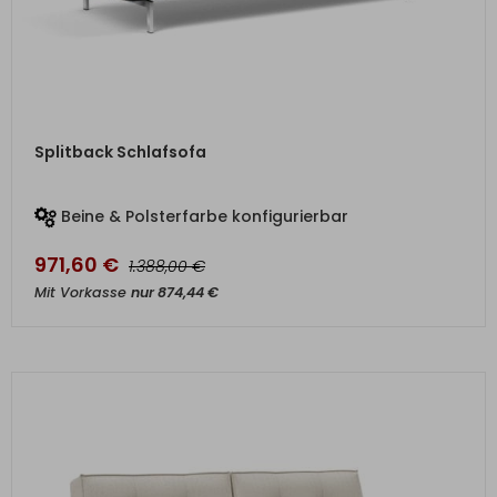
ZUM PRODUKT
Splitback Schlafsofa
Beine & Polsterfarbe konfigurierbar
971,60
€
€
1.388,00
Mit Vorkasse
nur
874,44
€