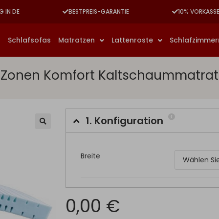
G IN DE
BESTPREIS-GARANTIE
10% VORKASS
n
Schlafsofas
Matratzen
Lattenroste
Schlafzimme
-Zonen Komfort Kaltschaummatrat
1.
Konfiguration
Breite
0,00 €