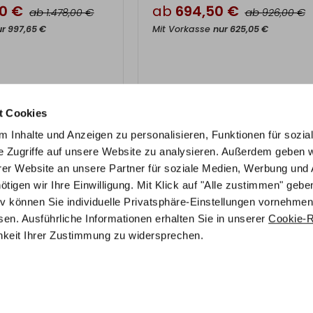
50
€
ab
694,50
€
ab
€
ab
€
1.478,00
926,00
ur
997,65
€
Mit Vorkasse
nur
625,05
€
t Cookies
tten.de
Kontakt
 Inhalte und Anzeigen zu personalisieren, Funktionen für sozia
Telefon:
ment
e Zugriffe auf unsere Website zu analysieren. Außerdem geben w
0221/986 571 72
er Website an unsere Partner für soziale Medien, Werbung und 
gen wir Ihre Einwilligung. Mit Klick auf "Alle zustimmen" geben
E-Mail
 Richtlinie
tiv können Sie individuelle Privatsphäre-Einstellungen vornehmen
info@stilbetten.de
en. Ausführliche Informationen erhalten Sie in unserer
Cookie-Ri
chkeit Ihrer Zustimmung zu widersprechen.