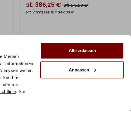
ab
386,25
€
ab
€
515,00
Mit Vorkasse
nur
347,63
€
Alle zulassen
le Medien
ir Informationen
Anpassen
Analysen weiter.
 Sie Ihre
 oder nur
chtlinie
. Sie