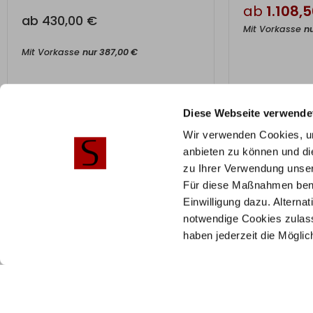
ab
1.108,
ab
430,00
€
Mit Vorkasse
n
Mit Vorkasse
nur
387,00
€
Diese Webseite verwende
Hilfe & Service
Stilbe
Wir verwenden Cookies, um
Häufige Fragen
Sorti
anbieten zu können und di
zu Ihrer Verwendung unser
Telefonische Beratung
AGB
Für diese Maßnahmen benöti
B2B/Geschäftskunden
Cookie
Einwilligung dazu. Alterna
Zahlung & Versand
notwendige Cookies zulass
Montageservice
haben jederzeit die Mögli
Widerruf & Rückversand
Vertrag Widerrufen
Vertrag widerrufen