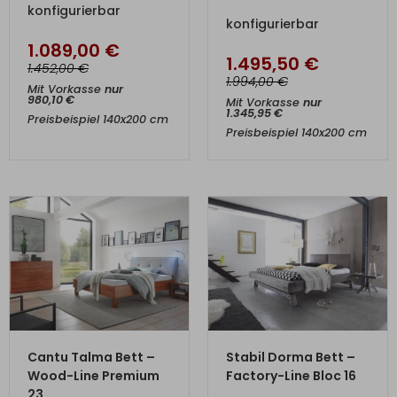
konfigurierbar
konfigurierbar
1.089,00
€
1.495,50
€
€
1.452,00
€
1.994,00
Mit Vorkasse
nur
980,10
€
Mit Vorkasse
nur
1.345,95
€
Preisbeispiel 140x200 cm
Preisbeispiel 140x200 cm
ZUM PRODUKT
ZUM PRODUKT
Cantu Talma Bett –
Stabil Dorma Bett –
Wood-Line Premium
Factory-Line Bloc 16
23