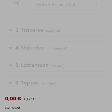
Typ
Wählen Sie eine Option
3.
Traverse
(optional)
4.
Matratze
(optional)
5.
Lattenrost
(optional)
6.
Topper
(optional)
0,00 €
0,00 €
inkl. MwSt.