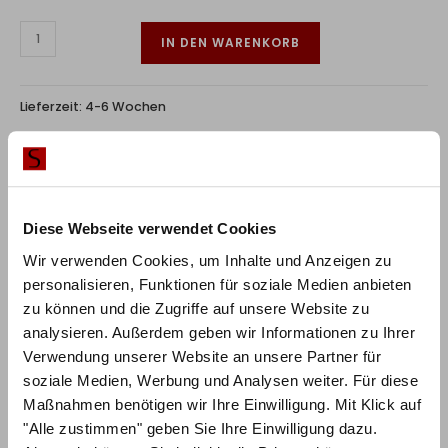
IN DEN WARENKORB
Lieferzeit:
4-6 Wochen
RABATT BEI ZAHLUNG PER
10%
VORKASSE / ÜBERWEISUNG
Diese Webseite verwendet Cookies
Wir verwenden Cookies, um Inhalte und Anzeigen zu
personalisieren, Funktionen für soziale Medien anbieten
zu können und die Zugriffe auf unsere Website zu
analysieren. Außerdem geben wir Informationen zu Ihrer
Produktbeschreibung
Verwendung unserer Website an unsere Partner für
Für italienisches Flair in Ihrem Schlafzimmer: Die
soziale Medien, Werbung und Analysen weiter. Für diese
Maßnahmen benötigen wir Ihre Einwilligung. Mit Klick auf
Bergamo-Linie von Hasena ist geprägt von klaren
"Alle zustimmen" geben Sie Ihre Einwilligung dazu.
Linien, hochwertigem Massivholz und dem