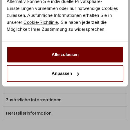
Alternativ können Sie individuelle Privatsphäre-
mediterranen Flair Italiens. Damit sind die Bergamo
Einstellungen vornehmen oder nur notwendige Cookies
Betten zeitlos und modern und fügen sich harmonisch
zulassen. Ausführliche Informationen erhalten Sie in
in jedes Schlafzimmer ein.
unserer
Cookie-Richtlinie
. Sie haben jederzeit die
Möglichkeit Ihrer Zustimmung zu widersprechen.
Das Bett Anna präsentiert sich mit seinem
Massivholzrahmen und großzügigem Polsterkopfteil
besonders modern.
Wählen Sie aus 3 Holzarten:
Kernbuche, Nussbaum, Wildeiche. Das bodentiefe
Alle zulassen
Polsterkopfteil mit schlichter Holzzierleiste stellt einen
optischen Hingucker dar und verleiht dem Bett einen
eleganten Touch. Die massiven Massivholzfüße sorgen
Anpassen
für zusätzlich Stabilität.
Zusätzliche Informationen
Herstellerinformation