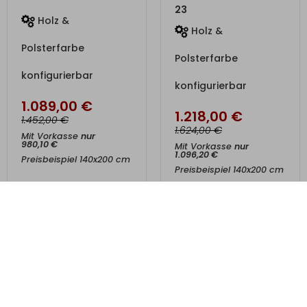
23
Holz &
Holz &
Polsterfarbe
Polsterfarbe
konfigurierbar
konfigurierbar
1.089,00
€
1.218,00
€
€
1.452,00
€
1.624,00
Mit Vorkasse
nur
980,10
€
Mit Vorkasse
nur
1.096,20
€
Preisbeispiel 140x200 cm
Preisbeispiel 140x200 cm