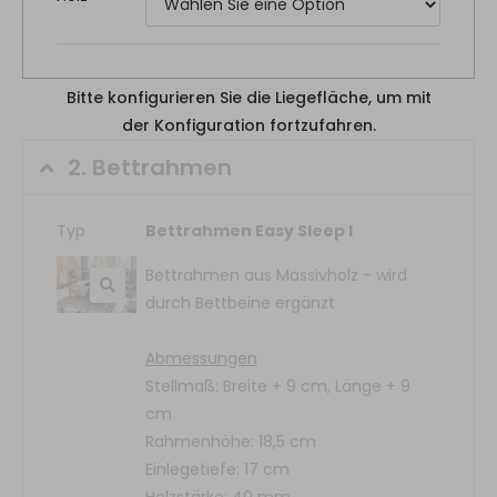
Bitte konfigurieren Sie die Liegefläche, um mit
der Konfiguration fortzufahren.
2.
Bettrahmen
Typ
Bettrahmen Easy Sleep I
Bettrahmen aus Massivholz - wird
durch Bettbeine ergänzt
Abmessungen
Stellmaß: Breite + 9 cm, Länge + 9
cm
Rahmenhöhe: 18,5 cm
Einlegetiefe: 17 cm