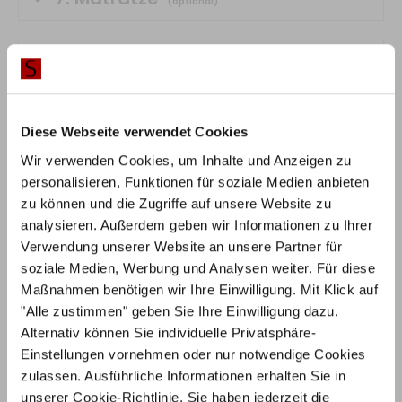
(optional)
8.
Topper
(optional)
0,00 €
0,00 €
Diese Webseite verwendet Cookies
inkl. MwSt.
Wir verwenden Cookies, um Inhalte und Anzeigen zu
personalisieren, Funktionen für soziale Medien anbieten
zu können und die Zugriffe auf unsere Website zu
IN DEN WARENKORB
analysieren. Außerdem geben wir Informationen zu Ihrer
Verwendung unserer Website an unsere Partner für
Lieferzeit:
6-8 Wochen
soziale Medien, Werbung und Analysen weiter. Für diese
Maßnahmen benötigen wir Ihre Einwilligung. Mit Klick auf
Bei der Ausführung Kiefer verlängert sich die Lieferzeit.
"Alle zustimmen" geben Sie Ihre Einwilligung dazu.
Alternativ können Sie individuelle Privatsphäre-
Einstellungen vornehmen oder nur notwendige Cookies
RABATT BEI ZAHLUNG PER
10%
VORKASSE / ÜBERWEISUNG
zulassen. Ausführliche Informationen erhalten Sie in
unserer
Cookie-Richtlinie
. Sie haben jederzeit die