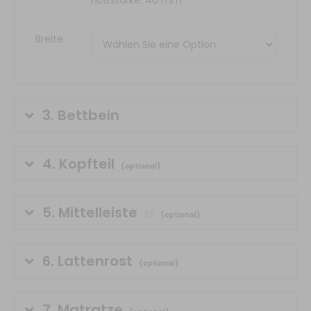
Holzstärke: 40 mm
Breite
3.
Bettbein
4.
Kopfteil
(optional)
5.
Mittelleiste
(optional)
6.
Lattenrost
(optional)
7.
Matratze