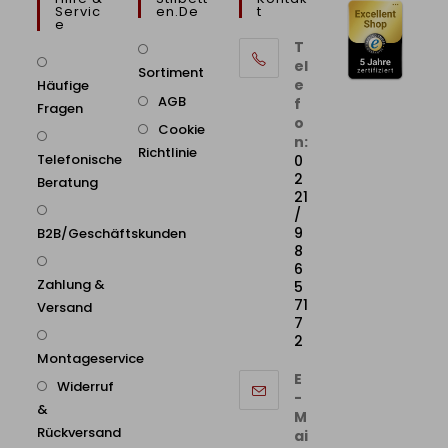
Servic
En.de
T
E
T
el
Sortiment
e
Häufige
AGB
f
Fragen
o
Cookie
n:
Richtlinie
Telefonische
0
2
Beratung
21
/
9
B2B/Geschäftskunden
8
6
Zahlung &
5
71
Versand
7
2
Montageservice
E
Widerruf
-
&
M
Rückversand
ai