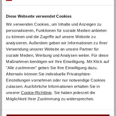
In verschiedenen Holzausführungen erhältlich Maße:
34-53 x 52 x 42 cm (HxBxT) Inkl. Glasplatte Wird zerlegt
geliefert Hochwertige Qualität
Diese Webseite verwendet Cookies
Wir verwenden Cookies, um Inhalte und Anzeigen zu
personalisieren, Funktionen für soziale Medien anbieten
Zusätzliche Informationen
zu können und die Zugriffe auf unsere Website zu
Herstellerinformation
analysieren. Außerdem geben wir Informationen zu Ihrer
Verwendung unserer Website an unsere Partner für
soziale Medien, Werbung und Analysen weiter. Für diese
Maßnahmen benötigen wir Ihre Einwilligung. Mit Klick auf
"Alle zustimmen" geben Sie Ihre Einwilligung dazu.
Alternativ können Sie individuelle Privatsphäre-
Einstellungen vornehmen oder nur notwendige Cookies
Ähnliche Produkte
zulassen. Ausführliche Informationen erhalten Sie in
unserer
Cookie-Richtlinie
. Sie haben jederzeit die
Möglichkeit Ihrer Zustimmung zu widersprechen.