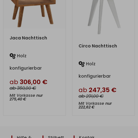
ZUM PRODUKT
Jaca Nachttisch
ZUM PRODUKT
Circo Nachttisch
Holz
Holz
konfigurierbar
konfigurierbar
ab
306,00
€
ab
€
360,00
ab
247,35
€
ab
€
Mit Vorkasse
nur
291,00
275,40
€
Mit Vorkasse
nur
222,62
€
Hilfe &
Stilbett
Kontak