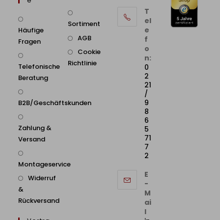
E
T
el
Sortiment
e
Häufige
AGB
f
Fragen
o
Cookie
n:
Richtlinie
Telefonische
0
2
Beratung
21
/
9
B2B/Geschäftskunden
8
6
Zahlung &
5
71
Versand
7
2
Montageservice
E
Widerruf
-
&
M
Rückversand
ai
l