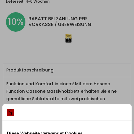
Lieferzeit:
4-6 Wochen
RABATT BEI ZAHLUNG PER
10%
VORKASSE / ÜBERWEISUNG
Produktbeschreibung
Funktion und Komfort in einem! Mit dem Hasena
Function Cassone Massivholzbett erhalten Sie eine
gemütliche Schlafstätte mit zwei praktischen
Schubkästen für zusätzlichen Stauraum.
Zusätzliche Informationen
Diese Webseite verwendet Cookies