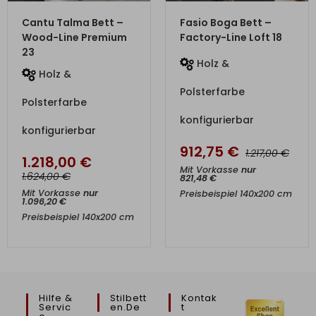
ZUM PRODUKT
ZUM PRODUKT
Cantu Talma Bett –
Fasio Boga Bett –
Wood-Line Premium
Factory-Line Loft 18
23
Holz &
Holz &
Polsterfarbe
Polsterfarbe
konfigurierbar
konfigurierbar
912,75
€
€
1.217,00
1.218,00
€
Mit Vorkasse
nur
€
1.624,00
821,48
€
Mit Vorkasse
nur
Preisbeispiel 140x200 cm
1.096,20
€
Preisbeispiel 140x200 cm
Hilfe &
Stilbett
Kontak
Servic
En.de
T