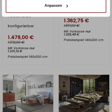
Anpassen
Holz &
konfigurierbar
Polsterfarbe
1.362,75
€
€
1.817,00
konfigurierbar
Mit Vorkasse
nur
1.226,48
€
1.479,00
€
Preisbeispiel 140x200 cm
€
1.972,00
Mit Vorkasse
nur
1.331,10
€
Preisbeispiel 140x200 cm