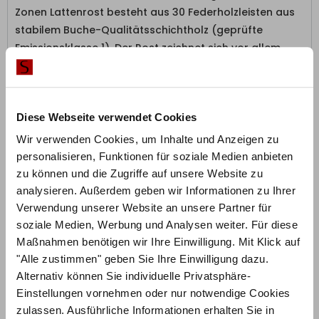
Zonen Lattenrost besteht aus 30 Federholzleisten aus
stabilem Buche-Qualitätsschichtholz (geprüfte
Emissionsklasse 1). Der Rost zeichnet sich vor allem
durch seine hohe Belastbarkeit bis 240 kg aus und ist
daher optimal bei höherem Gewicht geeignet. Ein
Mittelgurt sorgt zusätzlich für eine gleichmäßige
Diese Webseite verwendet Cookies
Lastenverteilung. Im Gegensatz zu vielen anderen
Anbietern setzen wir bei diesem Lattenrost auf
Wir verwenden Cookies, um Inhalte und Anzeigen zu
holmüberlappende Federleisten und bieten somit
personalisieren, Funktionen für soziale Medien anbieten
vollen Federkomfort in Länge und Breite. So entsteht
zu können und die Zugriffe auf unsere Website zu
bei der Verwendung von zwei Lattenrosten im
analysieren. Außerdem geben wir Informationen zu Ihrer
Doppelbett keine Besucherritze.
Verwendung unserer Website an unsere Partner für
Orthopädisch optimales Einsinken:
Die verbauten
soziale Medien, Werbung und Analysen weiter. Für diese
Maßnahmen benötigen wir Ihre Einwilligung. Mit Klick auf
hochwertigen Kautschuk-Endpunktlager sind mit einem
"Alle zustimmen" geben Sie Ihre Einwilligung dazu.
besonderen Doppelfedersystem ausgestattet und
Alternativ können Sie individuelle Privatsphäre-
gewährleisten ein orthopädisch optimales Einsinken.
Einstellungen vornehmen oder nur notwendige Cookies
Qualität – Made in Germany:
Der ergonomische XXL
zulassen. Ausführliche Informationen erhalten Sie in
Lattenrost wird komplett in Deutschland gefertigt und