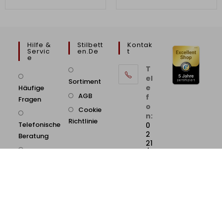
Hilfe &
Stilbett
Kontak
Servic
En.de
T
E
T
el
Sortiment
e
Häufige
AGB
f
Fragen
o
Cookie
n:
Richtlinie
Telefonische
0
2
Beratung
21
/
9
B2B/Geschäftskunden
8
6
Zahlung &
5
71
Versand
7
2