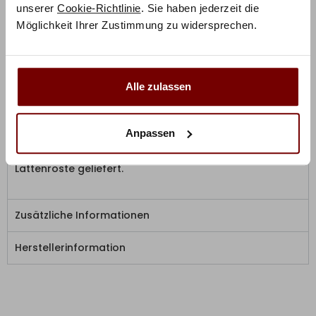
unserer
Cookie-Richtlinie
. Sie haben jederzeit die
fertig montiert zu Ihnen nach Hause geliefert. Für die
Möglichkeit Ihrer Zustimmung zu widersprechen.
Fertigung werden ausschließlich durchgängige und
hochwertige Holme verwendet, um dauerhafte
Stabilität und Haltbarkeit sicherzustellen.
Höhe des Lattenrosts: 12,5 cm
Alle zulassen
Hinweis:
Anpassen
Ab einer Breite von 160 cm werden zwei einzelne
Lattenroste geliefert.
Zusätzliche Informationen
Herstellerinformation