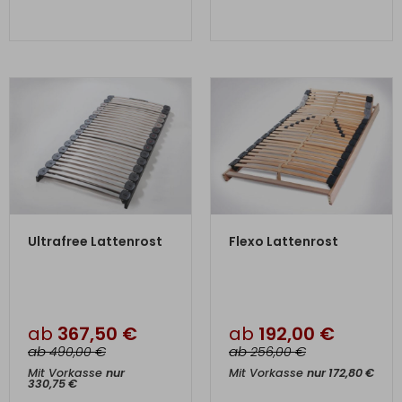
ZUM PRODUKT
ZUM PRODUKT
Ultrafree Lattenrost
Flexo Lattenrost
ab
367,50
€
ab
192,00
€
ab
€
ab
€
490,00
256,00
Mit Vorkasse
nur
Mit Vorkasse
nur
172,80
€
330,75
€