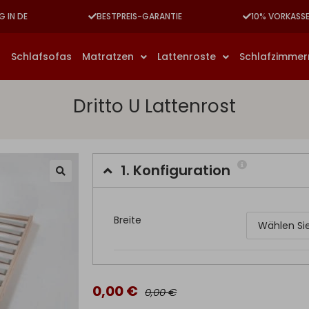
G IN DE
BESTPREIS-GARANTIE
10% VORKASS
n
Schlafsofas
Matratzen
Lattenroste
Schlafzimme
Dritto U Lattenrost
1.
Konfiguration
Breite
0,00 €
0,00 €