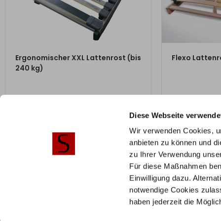
ZUM PRODUKT
ZU
Ergonomischer XXL Lattenrost (bis
Flexo Lattenr
240 kg)
ab
270,00
€
ab
192,0
Diese Webseite verwende
Mit Vorkasse
n
Mit Vorkasse
nur
243,00
€
Wir verwenden Cookies, um
anbieten zu können und di
zu Ihrer Verwendung unser
Für diese Maßnahmen benöti
Einwilligung dazu. Alterna
Hilfe & Service
Stilbe
notwendige Cookies zulass
Häufige Fragen
Sorti
haben jederzeit die Mögli
Telefonische Beratung
AGB