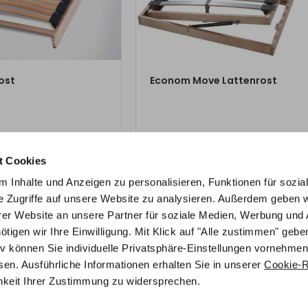
M PRODUKT
ZUM PRODUKT
ost
Econom Move Lattenrost
0
€
ab
412,50
€
ab
€
ab
€
256,00
550,00
t Cookies
ur
172,80
€
Mit Vorkasse
nur
371,25
€
 Inhalte und Anzeigen zu personalisieren, Funktionen für sozia
e Zugriffe auf unsere Website zu analysieren. Außerdem geben w
er Website an unsere Partner für soziale Medien, Werbung und 
gen wir Ihre Einwilligung. Mit Klick auf "Alle zustimmen" geben
tiv können Sie individuelle Privatsphäre-Einstellungen vornehmen
tten.de
Kontakt
en. Ausführliche Informationen erhalten Sie in unserer
Cookie-Ri
Telefon:
ment
chkeit Ihrer Zustimmung zu widersprechen.
0221/986 571 72