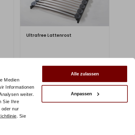
ZUM PRODUKT
Ultrafree Lattenrost
ab
367,50
€
ab
€
490,00
Alle zulassen
Mit Vorkasse
nur
330,75
€
le Medien
ir Informationen
Anpassen
Analysen weiter.
 Sie Ihre
 oder nur
chtlinie
. Sie