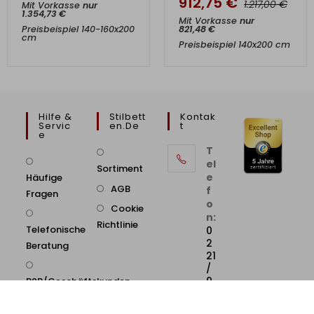
912,75
€
€
1.217,00
Mit Vorkasse
nur
1.354,73
€
Mit Vorkasse
nur
Preisbeispiel 140-160x200
821,48
€
cm
Preisbeispiel 140x200 cm
Hilfe &
Stilbett
Kontak
Servic
En.de
T
E
T
el
Sortiment
e
Häufige
AGB
f
Fragen
o
Cookie
n:
Richtlinie
Telefonische
0
2
Beratung
21
/
9
B2B/Geschäftskunden
8
6