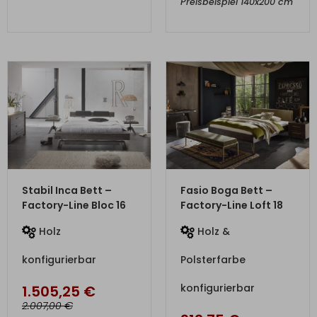
Preisbeispiel 140x200 cm
ZUM PRODUKT
ZUM PRODUKT
Stabil Inca Bett –
Fasio Boga Bett –
Factory-Line Bloc 16
Factory-Line Loft 18
Holz
Holz &
konfigurierbar
Polsterfarbe
konfigurierbar
1.505,25
€
€
2.007,00