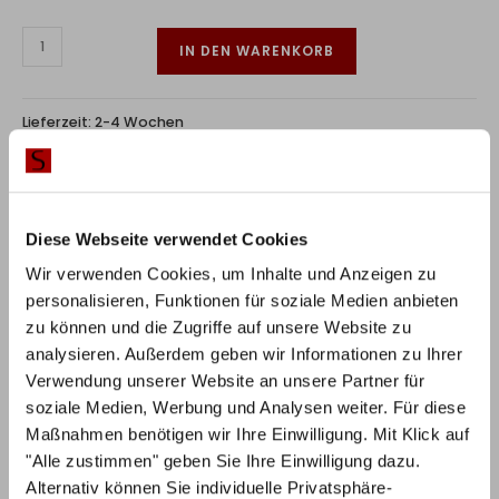
IN DEN WARENKORB
Lieferzeit:
2-4 Wochen
RABATT BEI ZAHLUNG PER
10%
VORKASSE / ÜBERWEISUNG
Diese Webseite verwendet Cookies
Wir verwenden Cookies, um Inhalte und Anzeigen zu
personalisieren, Funktionen für soziale Medien anbieten
zu können und die Zugriffe auf unsere Website zu
analysieren. Außerdem geben wir Informationen zu Ihrer
Produktbeschreibung
Verwendung unserer Website an unsere Partner für
soziale Medien, Werbung und Analysen weiter. Für diese
Die Industrial-Loft Linie sorgt für einen industriellen und
Maßnahmen benötigen wir Ihre Einwilligung. Mit Klick auf
improvisierten Loftcharakter in Ihrem Schlafzimmer.
"Alle zustimmen" geben Sie Ihre Einwilligung dazu.
Alternativ können Sie individuelle Privatsphäre-