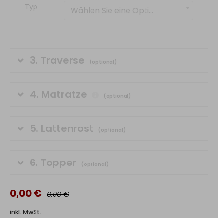
Typ
Wählen Sie eine Option
3.
Traverse
(optional)
4.
Matratze
(optional)
5.
Lattenrost
(optional)
6.
Topper
(optional)
0,00 €
0,00 €
inkl. MwSt.