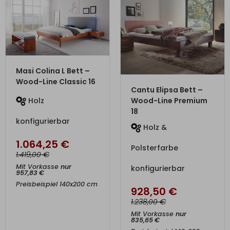
ZUM PRODUKT
Masi Colina L Bett –
Wood-Line Classic 16
ZUM PRODUKT
Cantu Elipsa Bett –
Holz
Wood-Line Premium
18
konfigurierbar
Holz &
1.064,25
€
Polsterfarbe
€
1.419,00
Mit Vorkasse
nur
konfigurierbar
957,83
€
Preisbeispiel 140x200 cm
928,50
€
€
1.238,00
Mit Vorkasse
nur
835,65
€