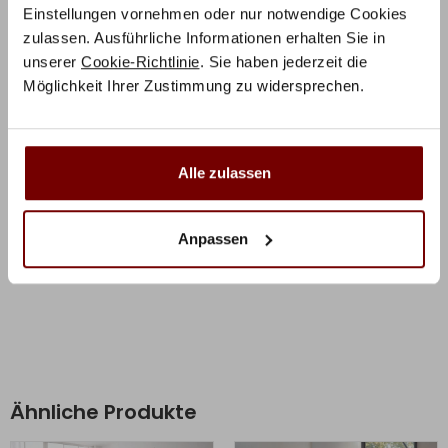
Das Bett Ezzo aus massivem Akazienholz bekommt
Einstellungen vornehmen oder nur notwendige Cookies
durch die Verwendung von metallenen Kufenbeine in
zulassen. Ausführliche Informationen erhalten Sie in
anthrazit einen ganz besonderen Industriecharme. Die
unserer
Cookie-Richtlinie
. Sie haben jederzeit die
metallenen Beschläge vervollständigen diesen
Möglichkeit Ihrer Zustimmung zu widersprechen.
industriellen Look. Wahlweise ist das Bett Ezzo in braun
oder grau lackiert erhältlich.
Alle zulassen
Zusätzliche Informationen
Anpassen
Herstellerinformation
Ähnliche Produkte