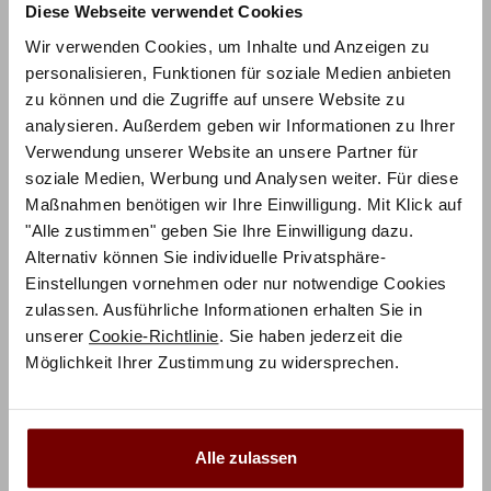
Diese Webseite verwendet Cookies
RABATT BEI ZAHLUNG PER
10%
Wir verwenden Cookies, um Inhalte und Anzeigen zu
VORKASSE / ÜBERWEISUNG
personalisieren, Funktionen für soziale Medien anbieten
zu können und die Zugriffe auf unsere Website zu
analysieren. Außerdem geben wir Informationen zu Ihrer
Verwendung unserer Website an unsere Partner für
soziale Medien, Werbung und Analysen weiter. Für diese
Maßnahmen benötigen wir Ihre Einwilligung. Mit Klick auf
Produktbeschreibung
"Alle zustimmen" geben Sie Ihre Einwilligung dazu.
Alternativ können Sie individuelle Privatsphäre-
Das
Boxspringbett Imelda Pronto
verbindet moderne
Einstellungen vornehmen oder nur notwendige Cookies
Formensprache mit natürlichen Materialien und hohem
zulassen. Ausführliche Informationen erhalten Sie in
Schlafkomfort. Besonders ins Auge fällt das optisch
unserer
Cookie-Richtlinie
. Sie haben jederzeit die
zweigeteilt
gepolsterte Kopfteil
im
legeren Kissenstil
,
Möglichkeit Ihrer Zustimmung zu widersprechen.
das dem Bett eine einladende Note verleiht und
zugleich Gemütlichkeit ausstrahlt.
Alle zulassen
Ein markanter Holzsockel aus Massivholz bildet die
Basis und hebt die handwerkliche Qualität hervor.