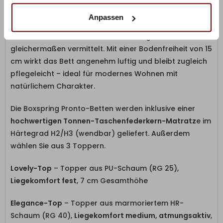
Zusammen mit den konisch geformten
Anpassen
Massivholzfüßen
entsteht ein harmonisches
Gesamtbild, das Stabilität und Leichtigkeit
gleichermaßen vermittelt. Mit einer Bodenfreiheit von 15
cm wirkt das Bett angenehm luftig und bleibt zugleich
pflegeleicht – ideal für modernes Wohnen mit
natürlichem Charakter.
Die Boxspring Pronto-Betten werden inklusive einer
hochwertigen Tonnen-Taschenfederkern-Matratz
e im
Härtegrad H2/H3 (wendbar) geliefert. Außerdem
wählen Sie aus 3 Toppern.
Lovely-Top
– Topper aus PU-Schaum (RG 25),
Liegekomfort fest
, 7 cm Gesamthöhe
Elegance-Top
– Topper aus marmoriertem HR-
Schaum (RG 40),
Liegekomfort medium, atmungsaktiv
,