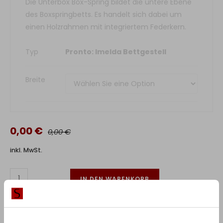
Die Unterbox Box-Spring bildet die untere Ebene
des Boxspringbetts. Es handelt sich dabei um
einen Holzrahmen mit integriertem Federkern.
Typ
Pronto: Imelda Bettgestell
Breite
0,00 €
0,00 €
inkl. MwSt.
IN DEN WARENKORB
Lieferzeit:
2-6 Wochen