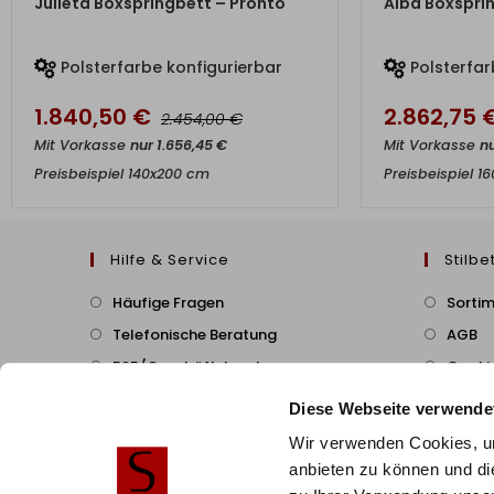
Julieta Boxspringbett – Pronto
Alba Boxspri
Polsterfarbe konfigurierbar
Polsterfar
1.840,50
€
2.862,75
€
2.454,00
Mit Vorkasse
nur
1.656,45
€
Mit Vorkasse
n
Preisbeispiel 140x200 cm
Preisbeispiel 1
Hilfe & Service
Stilbe
Häufige Fragen
Sorti
Telefonische Beratung
AGB
B2B/Geschäftskunden
Cookie
Zahlung & Versand
Diese Webseite verwende
Montageservice
Wir verwenden Cookies, um
Widerruf & Rückversand
anbieten zu können und di