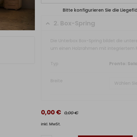
Bitte konfigurieren Sie die Liegef
2.
Box-Spring
Die Unterbox Box-Spring bildet die unter
um einen Holzrahmen mit integriertem 
Typ
Pronto: Sol
Breite
0,00 €
0,00 €
inkl. MwSt.