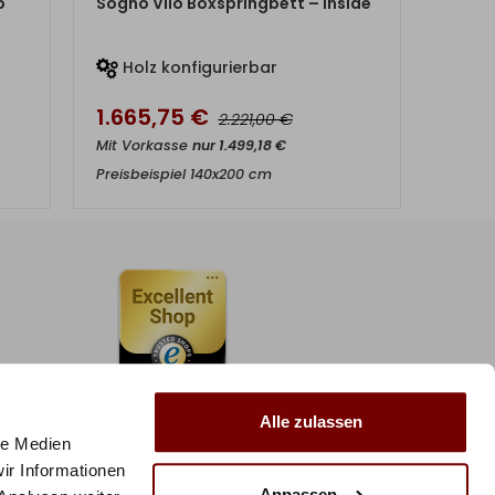
o
Sogno Vilo Boxspringbett – Inside
Holz konfigurierbar
1.665,75
€
€
2.221,00
Mit Vorkasse
nur
1.499,18
€
Preisbeispiel 140x200 cm
Alle zulassen
le Medien
ir Informationen
Anpassen