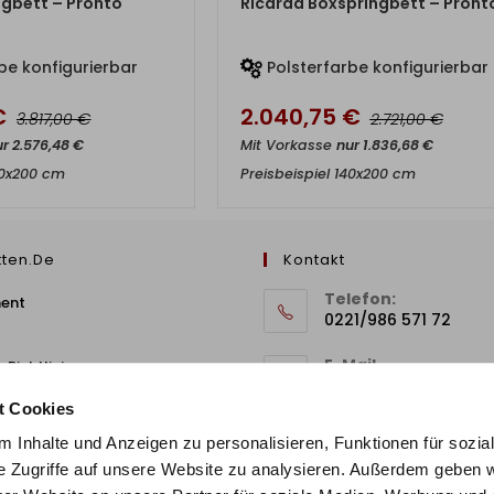
ngbett – Pronto
Ricarda Boxspringbett – Pront
be konfigurierbar
Polsterfarbe konfigurierbar
€
2.040,75
€
€
€
3.817,00
2.721,00
ur
2.576,48
€
Mit Vorkasse
nur
1.836,68
€
60x200 cm
Preisbeispiel 140x200 cm
tten.de
Kontakt
Telefon:
ment
0221/986 571 72
E-Mail
 Richtlinie
info@stilbetten.de
t Cookies
 Inhalte und Anzeigen zu personalisieren, Funktionen für sozia
e Zugriffe auf unsere Website zu analysieren. Außerdem geben w