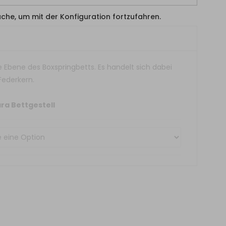
läche, um mit der Konfiguration fortzufahren.
e Ebene des Boxspringbetts. Es handelt sich dabei
Federkern.
ara Bettgestell