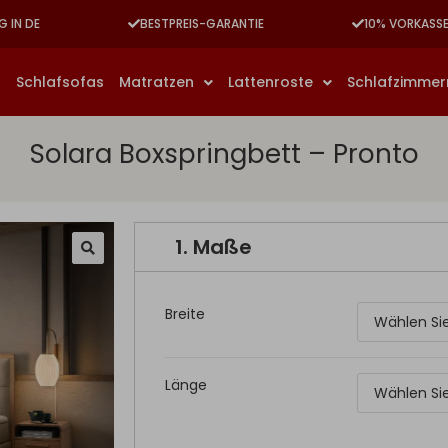
G IN DE
BESTPREIS-GARANTIE
10% VORKASS
n
Schlafsofas
Matratzen
Lattenroste
Schlafzimme
Solara Boxspringbett – Pronto
1.
Maße
Breite
Länge