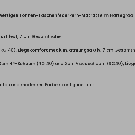
wertigen Tonnen-Taschenfederkern-Matratz
e im Härtegrad
ort fest
, 7 cm Gesamthöhe
RG 40),
Liegekomfort medium, atmungsaktiv
, 7 cm Gesamt
 3cm HR-Schaum (RG 40) und 2cm Viscoschaum (RG40),
Lieg
ganten und modernen Farben konfigurierbar: