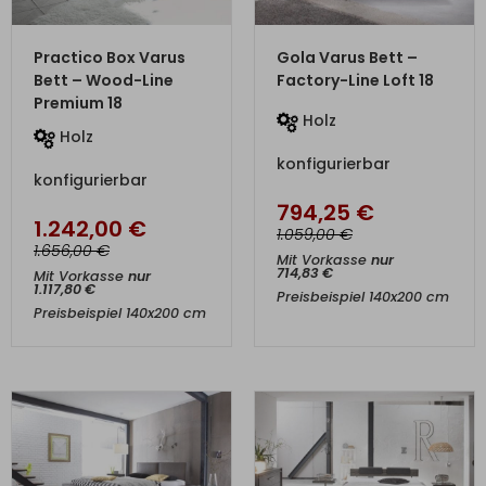
ZUM PRODUKT
ZUM PRODUKT
Practico Box Varus
Gola Varus Bett –
Bett – Wood-Line
Factory-Line Loft 18
Premium 18
Holz
Holz
konfigurierbar
konfigurierbar
794,25
€
1.242,00
€
€
1.059,00
€
1.656,00
Mit Vorkasse
nur
714,83
€
Mit Vorkasse
nur
1.117,80
€
Preisbeispiel 140x200 cm
Preisbeispiel 140x200 cm