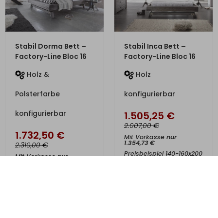
ZUM PRODUKT
ZUM PRODUKT
Stabil Dorma Bett –
Stabil Inca Bett –
Factory-Line Bloc 16
Factory-Line Bloc 16
Holz &
Holz
Polsterfarbe
konfigurierbar
konfigurierbar
1.505,25
€
€
2.007,00
1.732,50
€
Mit Vorkasse
nur
1.354,73
€
€
2.310,00
Preisbeispiel 140-160x200
Mit Vorkasse
nur
cm
1.559,25
€
Preisbeispiel 140x200 cm