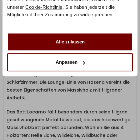
RABATT BEI ZAHLUNG PER
10%
unserer
Cookie-Richtlinie
. Sie haben jederzeit die
VORKASSE / ÜBERWEISUNG
Möglichkeit Ihrer Zustimmung zu widersprechen.
Alle zulassen
Produktbeschreibung
Anpassen
Für mehr Eleganz und Leichtigkeit in Ihrem
Schlafzimmer: Die Lounge-Linie von Hasena vereint die
besten Eigenschaften von Massivholz mit filigraner
Ästhetik.
Das Bett Locarno fällt besonders durch seine filigran
geschwungenen Metallfüsse auf, die das hochwertige
Massivholzbett perfekt abrunden.
Wählen Sie aus 4
Holzarten: Helle Eiche, Wildeiche, Wildbuche oder