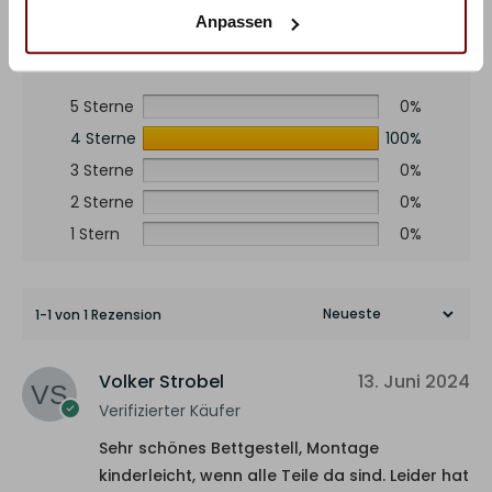
Basierend auf 1 Rezension
Anpassen
5 Sterne
0%
4 Sterne
100%
3 Sterne
0%
2 Sterne
0%
1 Stern
0%
1-1 von 1 Rezension
Volker Strobel
13. Juni 2024
Verifizierter Käufer
Sehr schönes Bettgestell, Montage
kinderleicht, wenn alle Teile da sind. Leider hat