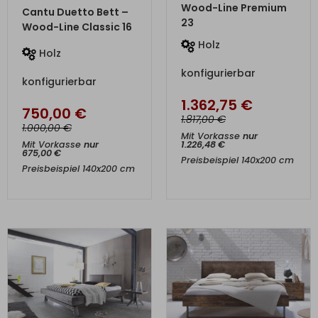
ZUM PRODUKT
Wood-Line Premium
Cantu Duetto Bett –
23
Wood-Line Classic 16
Holz
Holz
konfigurierbar
konfigurierbar
1.362,75
€
750,00
€
€
1.817,00
€
1.000,00
Mit Vorkasse
nur
Mit Vorkasse
nur
1.226,48
€
675,00
€
Preisbeispiel 140x200 cm
Preisbeispiel 140x200 cm