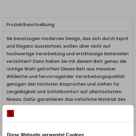
Produktbeschreibung
Sie bevorzugen modernes Design, das sich durch Esprit
und Eleganz auszeichnet, wollen aber nicht auf
hochwertige Verarbeitung und erstklassige Materialien
verzichten? Dann haben Sie mit diesem Bett genau die
richtige Wahl getroffen! Dieses Bett aus massiver
Wildeiche und hervorragender Verarbeitungsqualität
genügen den höchsten Ansprüchen und stehen für
Langlebigkeit und Schlafkomfort auf allerhöchstem
Niveau. Dafür garantieren das natürliche Material des
Eichenholzes und die Präzision und Liebe zum Produkt
bei der Herstellung. Aufgrund der einzigartigen
Färbung und Maserung des Eichenholzes ist jedes Oak
Bett ein Unikat und unterstreicht damit die Nähe zu
Diese Webseite verwendet Cookies