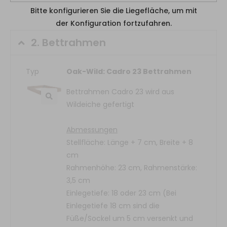
Bitte konfigurieren Sie die Liegefläche, um mit
der Konfiguration fortzufahren.
2.
Bettrahmen
Typ
Oak-Wild: Cadro 23 Bettrahmen
Bettrahmen Cadro 23 wird aus
Wildeiche gefertigt
Abmessungen
Stellfläche: Länge + 7 cm, Breite + 8
cm
Rahmenhöhe: 23 cm, Rahmenstärke:
3,5 cm
Einlegetiefe: 18 oder 23 cm (Bei
Einlegetiefe 18 cm sind die
Füße/Sockel um 5 cm versenkt und