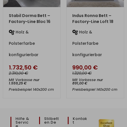
ZUM PRODUKT
ZUM PRODUKT
Stabil Dorma Bett –
Indus Ronna Bett –
Factory-Line Bloc 16
Factory-Line Loft 18
Holz &
Holz &
Polsterfarbe
Polsterfarbe
konfigurierbar
konfigurierbar
1.732,50
€
990,00
€
€
€
2.310,00
1.320,00
Mit Vorkasse
nur
Mit Vorkasse
nur
1.559,25
€
891,00
€
Preisbeispiel 140x200 cm
Preisbeispiel 140x200 cm
Hilfe &
Stilbett
Kontak
Servic
En.de
T
E