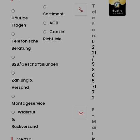
T
el
Sortiment
e
Häufige
AGB
f
Fragen
o
Cookie
n:
Richtlinie
Telefonische
0
2
Beratung
21
/
9
B2B/Geschäftskunden
8
6
Zahlung &
5
71
Versand
7
2
Montageservice
E
Widerruf
-
&
M
Rückversand
ai
l
Vertra
in