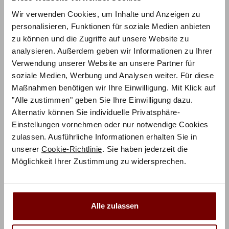
seinen Besitzer.
Wir verwenden Cookies, um Inhalte und Anzeigen zu
Das Produktfoto zeigt die Hasena Konfiguration:
personalisieren, Funktionen für soziale Medien anbieten
zu können und die Zugriffe auf unsere Website zu
Oak-Wild – Cadro 23 Bettrahmen in 93-Wildeiche
analysieren. Außerdem geben wir Informationen zu Ihrer
natur, Indus Füsse in 45-Iron, Sion Kopfteil in 93-
Verwendung unserer Website an unsere Partner für
Wildeiche natur, Ravo Kissen in 391-Alpina anthrazit
soziale Medien, Werbung und Analysen weiter. Für diese
Maßnahmen benötigen wir Ihre Einwilligung. Mit Klick auf
"Alle zustimmen" geben Sie Ihre Einwilligung dazu.
Zusätzliche Informationen
Alternativ können Sie individuelle Privatsphäre-
Einstellungen vornehmen oder nur notwendige Cookies
Herstellerinformation
zulassen. Ausführliche Informationen erhalten Sie in
unserer
Cookie-Richtlinie
. Sie haben jederzeit die
Möglichkeit Ihrer Zustimmung zu widersprechen.
Das sagen unsere Kunden
4,0
Alle zulassen