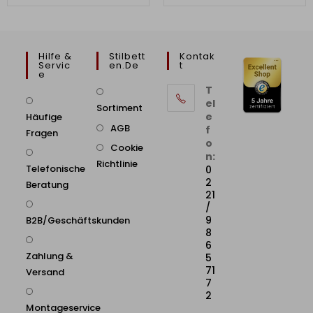
Hilfe &
Stilbett
Kontak
Servic
En.de
T
E
T
el
Sortiment
e
Häufige
AGB
f
Fragen
o
Cookie
n:
Richtlinie
Telefonische
0
2
Beratung
21
/
9
B2B/Geschäftskunden
8
6
Zahlung &
5
71
Versand
7
2
Montageservice