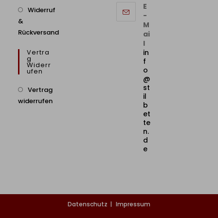
E
Widerruf
-
&
M
Rückversand
ai
l
Vertra
in
G
f
Widerr
o
Ufen
@
st
Vertrag
il
widerrufen
b
et
te
n.
d
e
Datenschutz
Impressum