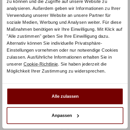
zu können und die Zugriffe auf unsere Website zu
Ähnliche Produkte
analysieren. Außerdem geben wir Informationen zu Ihrer
Verwendung unserer Website an unsere Partner für
soziale Medien, Werbung und Analysen weiter. Für diese
Maßnahmen benötigen wir Ihre Einwilligung. Mit Klick auf
"Alle zustimmen" geben Sie Ihre Einwilligung dazu.
Alternativ können Sie individuelle Privatsphäre-
Einstellungen vornehmen oder nur notwendige Cookies
zulassen. Ausführliche Informationen erhalten Sie in
ZUM PRODUKT
ZUM PRODUKT
unserer
Cookie-Richtlinie
. Sie haben jederzeit die
Jaca Nachttisch
Akai Nachttisch
Möglichkeit Ihrer Zustimmung zu widersprechen.
Holz
Holz
konfigurierbar
konfigurierbar
Alle zulassen
ab
306,00
€
ab
178,50
€
ab
€
ab
€
360,00
210,00
Anpassen
Mit Vorkasse
nur
Mit Vorkasse
nur
275,40
€
160,65
€