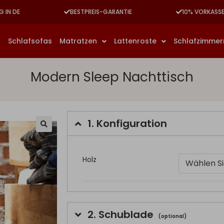
G IN DE
BESTPREIS-GARANTIE
10% VORKASS
n
Schlafsofas
Matratzen
Lattenroste
Schlafzimme
Modern Sleep Nachttisch
1.
Konfiguration
Holz
Wählen Si
2.
Schublade
(optional)