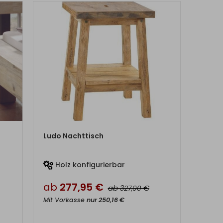
ZUM PRODUKT
Ludo Nachttisch
Holz konfigurierbar
ab
277,95
€
ab
€
327,00
Mit Vorkasse
nur
250,16
€