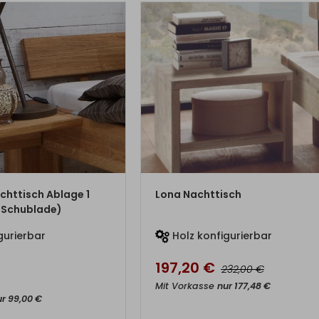
M PRODUKT
ZUM PRODUKT
chttisch Ablage 1
Lona Nachttisch
t Schublade)
gurierbar
Holz konfigurierbar
197,20
€
€
232,00
Mit Vorkasse
nur
177,48
€
ur
99,00
€