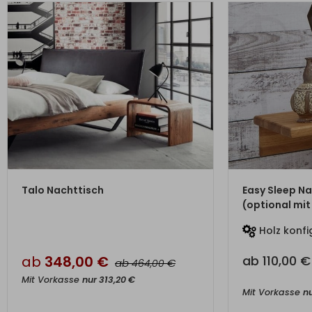
ZUM PRODUKT
ZU
Talo Nachttisch
Easy Sleep Na
(optional mi
Holz konfi
ab
348,00
€
ab
110,00
€
ab
€
464,00
Mit Vorkasse
nur
313,20
€
Mit Vorkasse
n