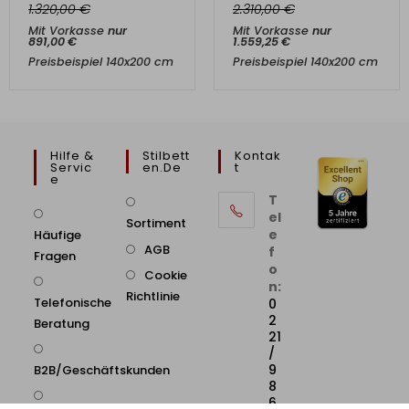
€
€
1.320,00
2.310,00
Mit Vorkasse
nur
Mit Vorkasse
nur
891,00
€
1.559,25
€
Preisbeispiel 140x200 cm
Preisbeispiel 140x200 cm
Hilfe &
Stilbett
Kontak
Servic
En.de
T
E
T
el
Sortiment
e
Häufige
AGB
f
Fragen
o
Cookie
n:
Richtlinie
Telefonische
0
2
Beratung
21
/
9
B2B/Geschäftskunden
8
6