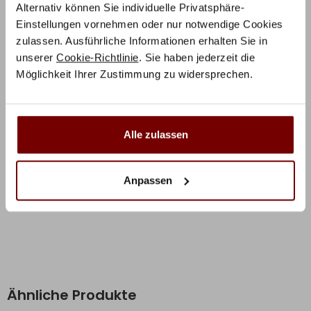
mit einem hochwertigen Massivholzrahmen in Buche
Alternativ können Sie individuelle Privatsphäre-
gefällt bereits auf den ersten Blick.
Einstellungen vornehmen oder nur notwendige Cookies
zulassen. Ausführliche Informationen erhalten Sie in
Das Produktfoto zeigt die Hasena Konfiguration:
unserer
Cookie-Richtlinie
. Sie haben jederzeit die
Möglichkeit Ihrer Zustimmung zu widersprechen.
Function – Spazio Bett in 10-Buche weiss deckend, Orva
Kopfteil in 10-Buche weiss deckend
Alle zulassen
Zusätzliche Informationen
Herstellerinformation
Anpassen
Ähnliche Produkte