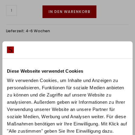
IN DEN WARENKORB
Lieferzeit:
4-6 Wochen
RABATT BEI ZAHLUNG PER
10%
VORKASSE / ÜBERWEISUNG
Diese Webseite verwendet Cookies
Wir verwenden Cookies, um Inhalte und Anzeigen zu
personalisieren, Funktionen für soziale Medien anbieten
zu können und die Zugriffe auf unsere Website zu
Produktbeschreibung
analysieren. Außerdem geben wir Informationen zu Ihrer
Verwendung unserer Website an unsere Partner für
Himmlisch schlafen – mit dem modernen Bettendesign
soziale Medien, Werbung und Analysen weiter. Für diese
Spazio Komfortbett lässt es sich wunderbar entspannt
Maßnahmen benötigen wir Ihre Einwilligung. Mit Klick auf
träumen! Das klare Design des Bettes in Kombination
"Alle zustimmen" geben Sie Ihre Einwilligung dazu.