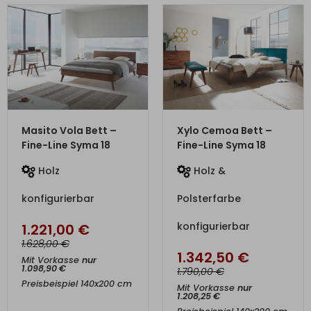
ZUM PRODUKT
ZUM PRODUKT
Masito Vola Bett –
Xylo Cemoa Bett –
Fine-Line Syma 18
Fine-Line Syma 18
Holz
Holz &
konfigurierbar
Polsterfarbe
konfigurierbar
1.221,00
€
€
1.628,00
1.342,50
€
Mit Vorkasse
nur
1.098,90
€
€
1.790,00
Preisbeispiel 140x200 cm
Mit Vorkasse
nur
1.208,25
€