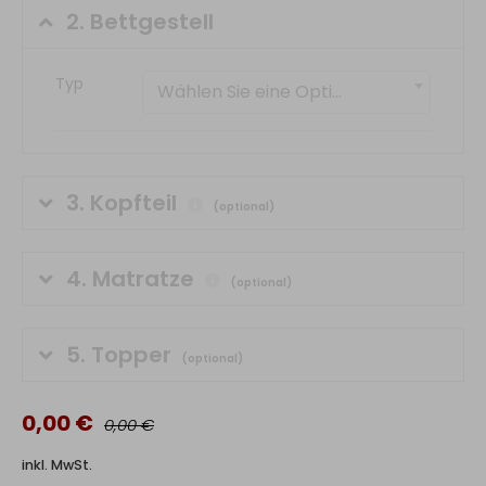
2.
Bettgestell
Typ
Wählen Sie eine Option
3.
Kopfteil
(optional)
4.
Matratze
(optional)
5.
Topper
(optional)
0,00 €
0,00 €
inkl. MwSt.