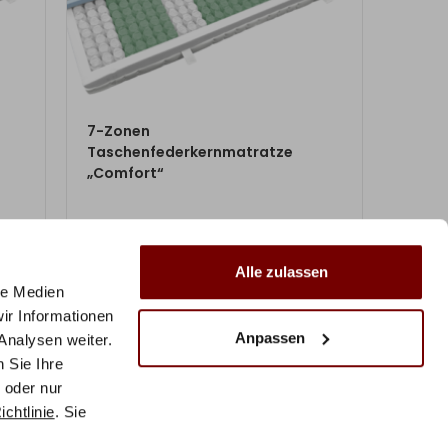
ZUM PRODUKT
7-Zonen
Taschenfederkernmatratze
„Comfort“
ab
430,00
€
Alle zulassen
le Medien
Mit Vorkasse
nur
387,00
€
ir Informationen
Anpassen
Analysen weiter.
 Sie Ihre
 oder nur
chtlinie
. Sie