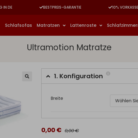
G IN DE
BESTPREIS-GARANTIE
10% VORKASS
n
Schlafsofas
Matratzen
Lattenroste
Schlafzimme
Ultramotion Matratze
1.
Konfiguration
Breite
0,00 €
0,00 €