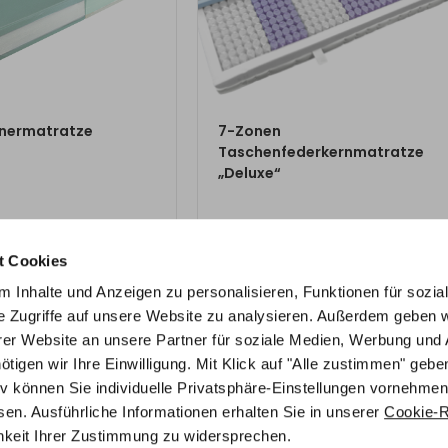
M PRODUKT
ZUM PRODUKT
tnermatratze
7-Zonen
Taschenfederkernmatratze
„Deluxe“
€
ab
523,00
€
t Cookies
ur
623,70
€
 Inhalte und Anzeigen zu personalisieren, Funktionen für sozia
Mit Vorkasse
nur
470,70
€
e Zugriffe auf unsere Website zu analysieren. Außerdem geben w
er Website an unsere Partner für soziale Medien, Werbung und 
gen wir Ihre Einwilligung. Mit Klick auf "Alle zustimmen" geben
tiv können Sie individuelle Privatsphäre-Einstellungen vornehmen
tten.de
Kontakt
en. Ausführliche Informationen erhalten Sie in unserer
Cookie-Ri
chkeit Ihrer Zustimmung zu widersprechen.
Telefon:
ment