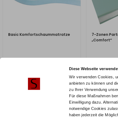
ZUM PRODUKT
ZU
Basic Komfortschaummatratze
7-Zonen Par
„Comfort“
ab
276,00
€
ab
693,00
Diese Webseite verwende
Mit Vorkasse
nur
248,40
€
Mit Vorkasse
n
Wir verwenden Cookies, um
anbieten zu können und di
zu Ihrer Verwendung unser
Für diese Maßnahmen benöti
Einwilligung dazu. Alterna
Hilfe & Service
Stilbe
notwendige Cookies zulass
haben jederzeit die Mögli
Häufige Fragen
Sorti