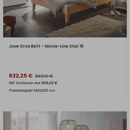
ZUM PRODUKT
Juve Orva Bett – Movie-Line Star 16
632,25
€
€
843,00
Mit Vorkasse
nur
569,03
€
Preisbeispiel 140x200 cm