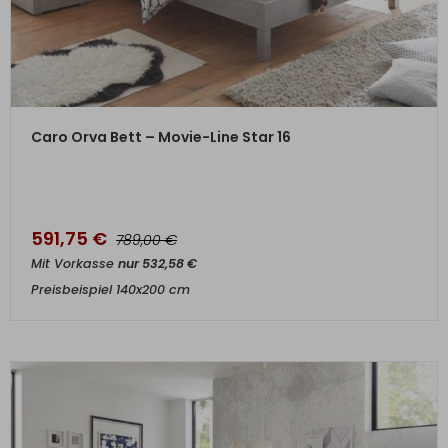
ZUM PRODUKT
Caro Orva Bett – Movie-Line Star 16
591,75
€
€
789,00
Mit Vorkasse
nur
532,58
€
Preisbeispiel 140x200 cm