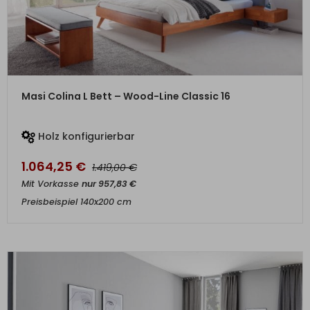
ZUM PRODUKT
Masi Colina L Bett – Wood-Line Classic 16
Holz konfigurierbar
1.064,25
€
€
1.419,00
Mit Vorkasse
nur
957,83
€
Preisbeispiel 140x200 cm