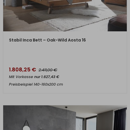
ZUM PRODUKT
Stabil Inca Bett – Oak-Wild Aosta 16
1.808,25
€
€
2.411,00
Mit Vorkasse
nur
1.627,43
€
Preisbeispiel 140-160x200 cm