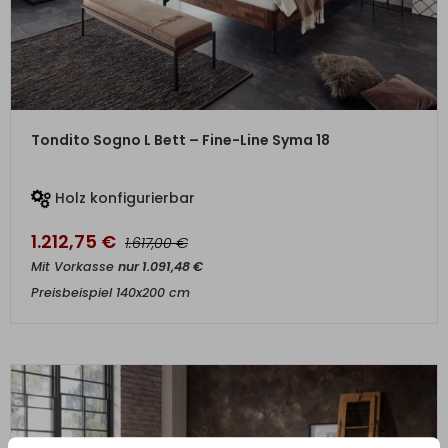
ZUM PRODUKT
Tondito Sogno L Bett – Fine-Line Syma 18
Holz konfigurierbar
1.212,75
€
€
1.617,00
Mit Vorkasse
nur
1.091,48
€
Preisbeispiel 140x200 cm