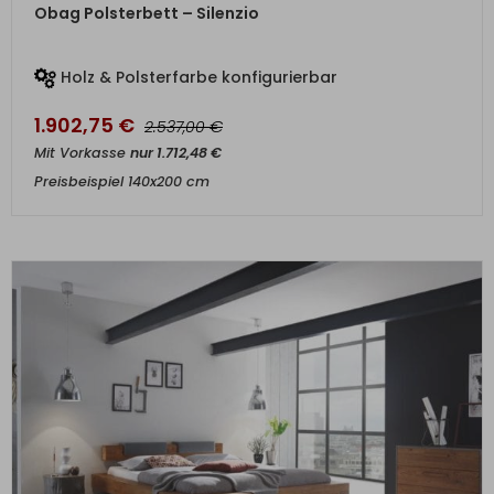
ZUM PRODUKT
Obag Polsterbett – Silenzio
Holz & Polsterfarbe konfigurierbar
1.902,75
€
€
2.537,00
Mit Vorkasse
nur
1.712,48
€
Preisbeispiel 140x200 cm