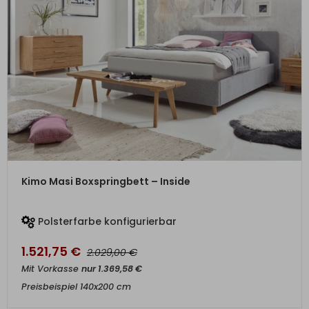
ZUM PRODUKT
Kimo Masi Boxspringbett – Inside
Polsterfarbe konfigurierbar
1.521,75
€
€
2.029,00
Mit Vorkasse
nur
1.369,58
€
Preisbeispiel 140x200 cm