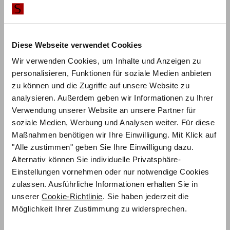
Diese Webseite verwendet Cookies
Wir verwenden Cookies, um Inhalte und Anzeigen zu
personalisieren, Funktionen für soziale Medien anbieten
zu können und die Zugriffe auf unsere Website zu
analysieren. Außerdem geben wir Informationen zu Ihrer
Verwendung unserer Website an unsere Partner für
ZUM PRODUKT
Stefano – Dream-Line pronto
soziale Medien, Werbung und Analysen weiter. Für diese
Maßnahmen benötigen wir Ihre Einwilligung. Mit Klick auf
Holz & Polsterfarbe konfigurierbar
"Alle zustimmen" geben Sie Ihre Einwilligung dazu.
Alternativ können Sie individuelle Privatsphäre-
950,25
€
€
1.267,00
Einstellungen vornehmen oder nur notwendige Cookies
Mit Vorkasse
nur
855,23
€
zulassen. Ausführliche Informationen erhalten Sie in
Preisbeispiel 140x200 cm
unserer
Cookie-Richtlinie
. Sie haben jederzeit die
Möglichkeit Ihrer Zustimmung zu widersprechen.