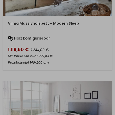
ZUM PRODUKT
Vilma Massivholzbett – Modern Sleep
Holz konfigurierbar
1.119,60
€
€
1.244,00
Mit Vorkasse
nur
1.007,64
€
Preisbeispiel 140x200 cm