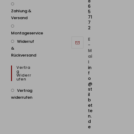
8
6
Zahlung &
5
71
Versand
7
2
Montageservice
E
Widerruf
-
&
M
Rückversand
ai
l
Vertra
in
G
f
Widerr
o
Ufen
@
st
Vertrag
il
widerrufen
b
et
te
n.
d
e