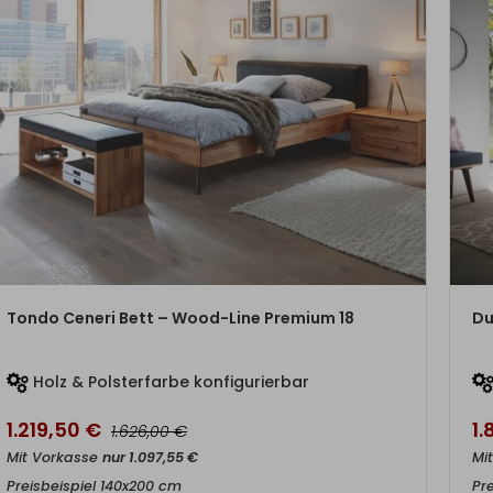
ZUM PRODUKT
Tondo Ceneri Bett – Wood-Line Premium 18
Du
Holz & Polsterfarbe konfigurierbar
1.219,50
€
1
€
1.626,00
Mit Vorkasse
nur
1.097,55
€
Mi
Preisbeispiel 140x200 cm
Pr