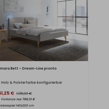
ZUM PRODUKT
mara Bett – Dream-Line pronto
Holz & Polsterfarbe konfigurierbar
51,25
€
€
1.135,00
t Vorkasse
nur
766,13
€
eisbeispiel 140x200 cm