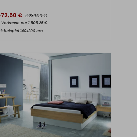
.672,50
€
€
2.230,00
t Vorkasse
nur
1.505,25
€
eisbeispiel 140x200 cm