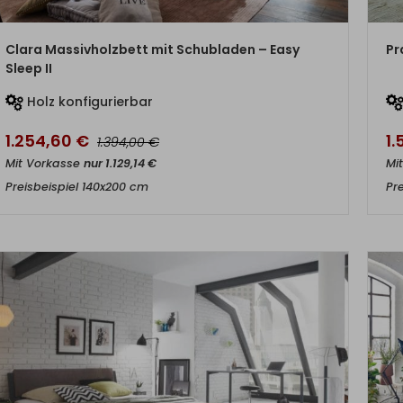
ZUM PRODUKT
Clara Massivholzbett mit Schubladen – Easy
Pr
Sleep II
Holz konfigurierbar
1.254,60
€
1
€
1.394,00
Mit Vorkasse
nur
1.129,14
€
Mi
Preisbeispiel 140x200 cm
Pr