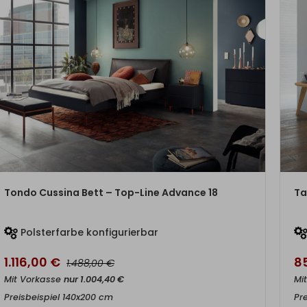
ZUM PRODUKT
Tondo Cussina Bett – Top-Line Advance 18
Ta
Polsterfarbe konfigurierbar
1.116,00
€
8
€
1.488,00
Mit Vorkasse
nur
1.004,40
€
Mi
Preisbeispiel 140x200 cm
Pr