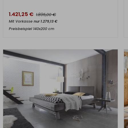
1.421,25
€
€
1.895,00
Mit Vorkasse
nur
1.279,13
€
Preisbeispiel 140x200 cm