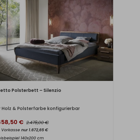
ZUM PRODUKT
etto Polsterbett – Silenzio
Holz & Polsterfarbe konfigurierbar
.858,50
€
€
2.478,00
t Vorkasse
nur
1.672,65
€
eisbeispiel 140x200 cm