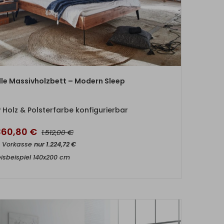
ZUM PRODUKT
lle Massivholzbett – Modern Sleep
Holz & Polsterfarbe konfigurierbar
.360,80
€
€
1.512,00
t Vorkasse
nur
1.224,72
€
eisbeispiel 140x200 cm