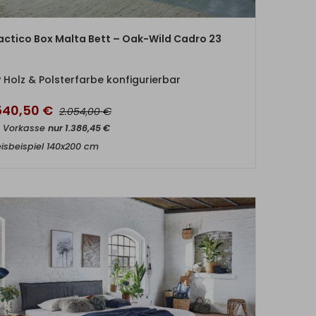
ZUM PRODUKT
actico Box Malta Bett – Oak-Wild Cadro 23
Holz & Polsterfarbe konfigurierbar
.540,50
€
€
2.054,00
t Vorkasse
nur
1.386,45
€
eisbeispiel 140x200 cm