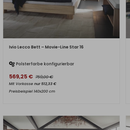
ZUM PRODUKT
Ivio Lecco Bett – Movie-Line Star 16
Polsterfarbe konfigurierbar
569,25
€
€
759,00
Mit Vorkasse
nur
512,33
€
Preisbeispiel 140x200 cm