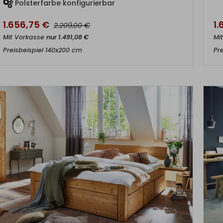
Polsterfarbe konfigurierbar
1.656,75
€
1
€
2.209,00
Mit Vorkasse
nur
1.491,08
€
Mi
Preisbeispiel 140x200 cm
Pr