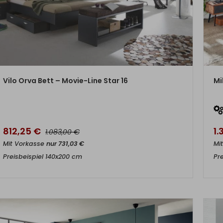
ZUM PRODUKT
Vilo Orva Bett – Movie-Line Star 16
Mi
812,25
€
1
€
1.083,00
Mit Vorkasse
nur
731,03
€
Mi
Preisbeispiel 140x200 cm
Pr