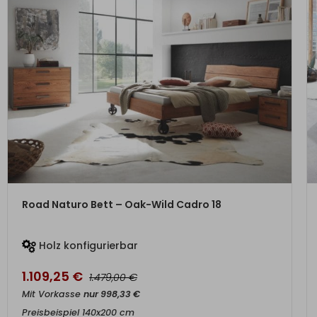
ZUM PRODUKT
Road Naturo Bett – Oak-Wild Cadro 18
Holz konfigurierbar
1.109,25
€
€
1.479,00
Mit Vorkasse
nur
998,33
€
Preisbeispiel 140x200 cm