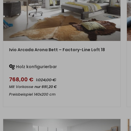
ZUM PRODUKT
Ivio Arcada Arona Bett – Factory-Line Loft 18
Holz konfigurierbar
768,00
€
€
1.024,00
Mit Vorkasse
nur
691,20
€
Preisbeispiel 140x200 cm