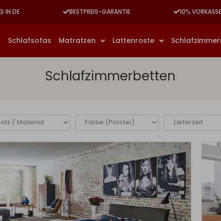
G IN DE
BESTPREIS-GARANTIE
10% VORKASS
n
Schlafsofas
Matratzen
Lattenroste
Schlafzimme
Schlafzimmerbetten