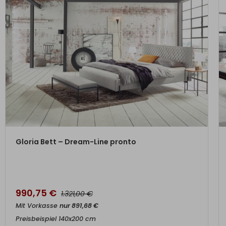
ZUM PRODUKT
Gloria Bett – Dream-Line pronto
990,75
€
€
1.321,00
Mit Vorkasse
nur
891,68
€
Preisbeispiel 140x200 cm