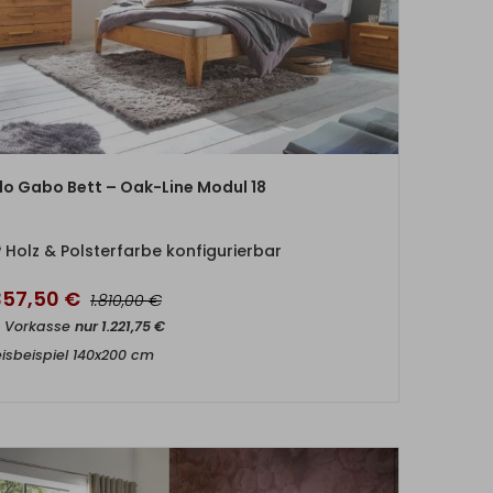
ZUM PRODUKT
lo Gabo Bett – Oak-Line Modul 18
Holz & Polsterfarbe konfigurierbar
.357,50
€
€
1.810,00
t Vorkasse
nur
1.221,75
€
eisbeispiel 140x200 cm