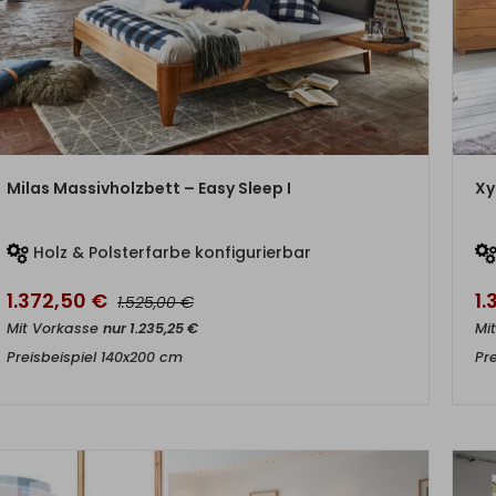
ZUM PRODUKT
Milas Massivholzbett – Easy Sleep I
Xy
Holz & Polsterfarbe konfigurierbar
1.372,50
€
1
€
1.525,00
Mit Vorkasse
nur
1.235,25
€
Mi
Preisbeispiel 140x200 cm
Pr