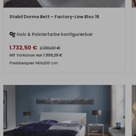
ZUM PRODUKT
Stabil Dorma Bett – Factory-Line Bloc 16
Holz & Polsterfarbe konfigurierbar
1.732,50
€
€
2.310,00
Mit Vorkasse
nur
1.559,25
€
Preisbeispiel 140x200 cm