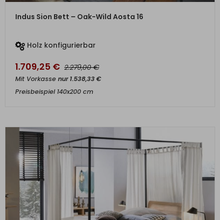
ZUM PRODUKT
Indus Sion Bett – Oak-Wild Aosta 16
Holz konfigurierbar
1.709,25
€
€
2.279,00
Mit Vorkasse
nur
1.538,33
€
Preisbeispiel 140x200 cm