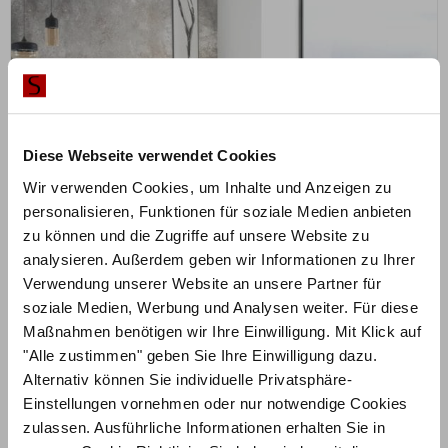
Diese Webseite verwendet Cookies
Wir verwenden Cookies, um Inhalte und Anzeigen zu
personalisieren, Funktionen für soziale Medien anbieten
zu können und die Zugriffe auf unsere Website zu
analysieren. Außerdem geben wir Informationen zu Ihrer
ZUM PRODUKT
Verwendung unserer Website an unsere Partner für
Slitto Cussina Bett – Oak-Line Modul 18
soziale Medien, Werbung und Analysen weiter. Für diese
Maßnahmen benötigen wir Ihre Einwilligung. Mit Klick auf
Holz & Polsterfarbe konfigurierbar
"Alle zustimmen" geben Sie Ihre Einwilligung dazu.
Alternativ können Sie individuelle Privatsphäre-
1.813,50
€
€
2.418,00
Einstellungen vornehmen oder nur notwendige Cookies
Mit Vorkasse
nur
1.632,15
€
zulassen. Ausführliche Informationen erhalten Sie in
Preisbeispiel 140x200 cm