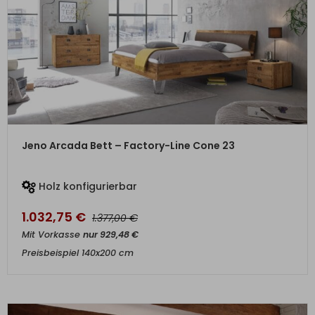
ZUM PRODUKT
Jeno Arcada Bett – Factory-Line Cone 23
Holz konfigurierbar
1.032,75
€
€
1.377,00
Mit Vorkasse
nur
929,48
€
Preisbeispiel 140x200 cm