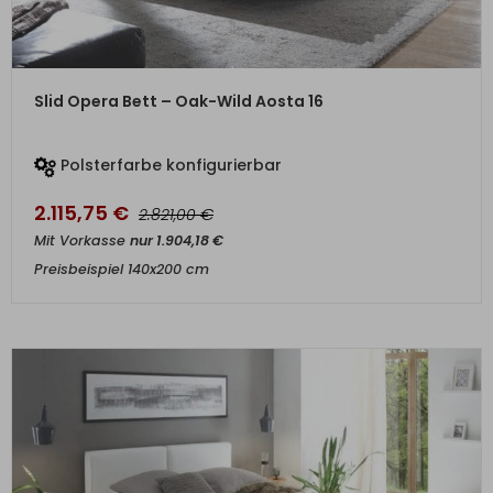
ZUM PRODUKT
Slid Opera Bett – Oak-Wild Aosta 16
Polsterfarbe konfigurierbar
2.115,75
€
€
2.821,00
Mit Vorkasse
nur
1.904,18
€
Preisbeispiel 140x200 cm