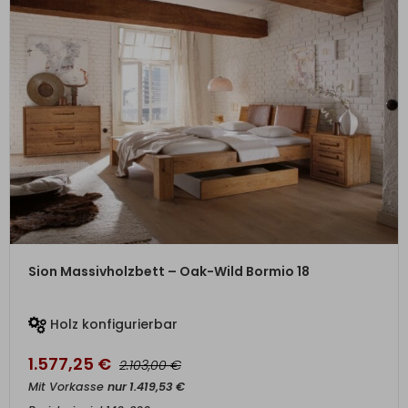
ZUM PRODUKT
Sion Massivholzbett – Oak-Wild Bormio 18
Holz konfigurierbar
1.577,25
€
€
2.103,00
Mit Vorkasse
nur
1.419,53
€