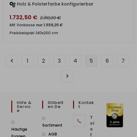
Holz & Polsterfarbe konfigurierbar
1.732,50
€
€
2.310,00
Mit Vorkasse
nur
1.559,25
€
Preisbeispiel 140x200 cm
1
2
3
4
5
6
7
Hilfe &
Stilbett
Kontak
Servic
En.de
T
E
T
el
Sortiment
e
Häufige
AGB
f
Fragen