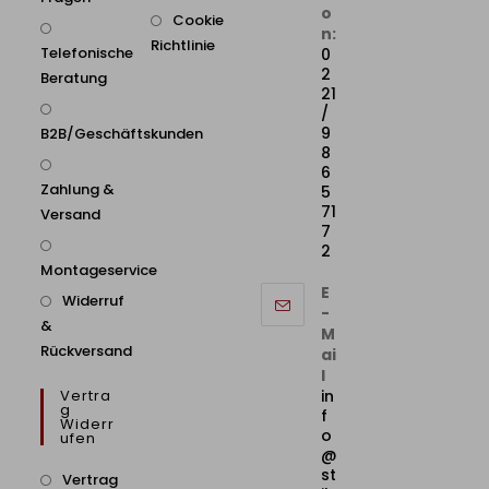
o
Cookie
n:
Richtlinie
Telefonische
0
2
Beratung
21
/
9
B2B/Geschäftskunden
8
6
Zahlung &
5
71
Versand
7
2
Montageservice
E
Widerruf
-
&
M
Rückversand
ai
l
Vertra
in
G
f
Widerr
o
Ufen
@
st
Vertrag