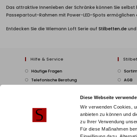
Das attraktive Innenleben der Schränke können Sie selbs
Passepartout-Rahmen mit Power-LED-Spots ermöglichen es I
Entdecken Sie die Wiemann Loft Serie auf
Stilbetten.de
und 
Hilfe & Service
Stilbe
Häufige Fragen
Sorti
Telefonische Beratung
AGB
B2B/Geschäftskunden
Cookie
Diese Webseite verwende
Zahlung & Versand
Montageservice
Wir verwenden Cookies, um
anbieten zu können und di
Widerruf & Rückversand
zu Ihrer Verwendung unser
Vertrag Widerrufen
Für diese Maßnahmen benöti
Einwilligung dazu. Alterna