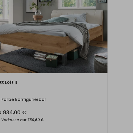
ZUM PRODUKT
t Loft II
Farbe konfigurierbar
b
834,00
€
t Vorkasse
nur
750,60
€