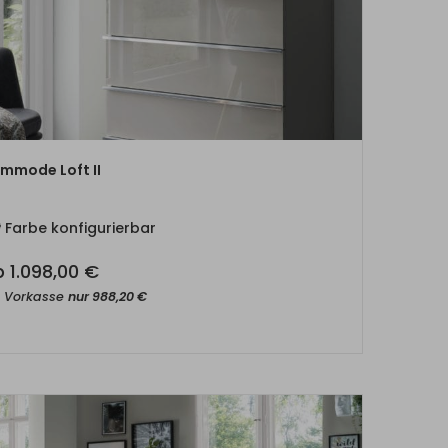
ZUM PRODUKT
mmode Loft II
Farbe konfigurierbar
b
1.098,00
€
t Vorkasse
nur
988,20
€