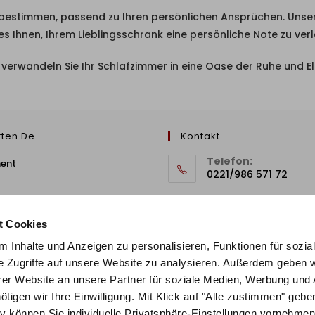
t bestimmen, passend zu Ihren persönlichen Ansprüchen. Unse
hnen, Ihrem Lieblingsschrank eine persönliche Note zu verl
verwandeln Sie Ihr Schlafzimmer in eine Oase der Ruhe und E
tten.de
Kontakt
Telefon:
ment
0221/986 571 72
E-Mail
 Richtlinie
info@stilbetten.de
t Cookies
 Inhalte und Anzeigen zu personalisieren, Funktionen für sozia
e Zugriffe auf unsere Website zu analysieren. Außerdem geben w
er Website an unsere Partner für soziale Medien, Werbung und 
gen wir Ihre Einwilligung. Mit Klick auf "Alle zustimmen" geben
tiv können Sie individuelle Privatsphäre-Einstellungen vornehmen