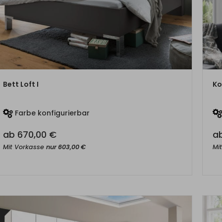
ZUM PRODUKT
Bett Loft I
Ko
Farbe konfigurierbar
ab
670,00
€
a
Mit Vorkasse
nur
603,00
€
Mi