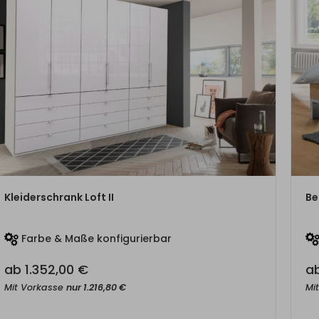
ZUM PRODUKT
Kleiderschrank Loft II
Bet
Farbe & Maße konfigurierbar
ab
1.352,00
€
a
Mit Vorkasse
nur
1.216,80
€
Mi