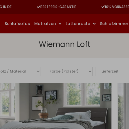
G IN DE
BESTPREIS-GARANTIE
10% VORKASS
n
Schlafsofas
Matratzen
Lattenroste
Schlafzimme
Wiemann Loft