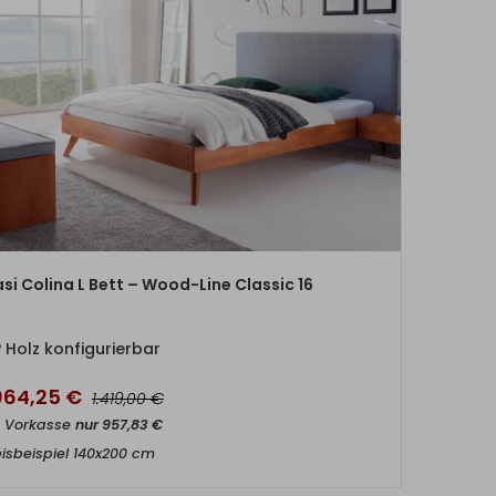
ZUM PRODUKT
si Colina L Bett – Wood-Line Classic 16
Holz konfigurierbar
.064,25
€
€
1.419,00
t Vorkasse
nur
957,83
€
eisbeispiel 140x200 cm