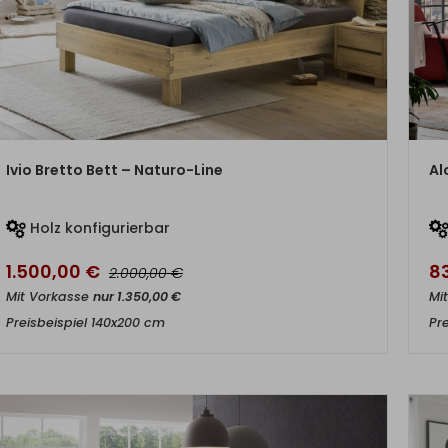
ZUM PRODUKT
Ivio Bretto Bett – Naturo-Line
Al
Holz konfigurierbar
1.500,00
€
8
€
2.000,00
Mit Vorkasse
nur
1.350,00
€
Mi
Preisbeispiel 140x200 cm
Pr