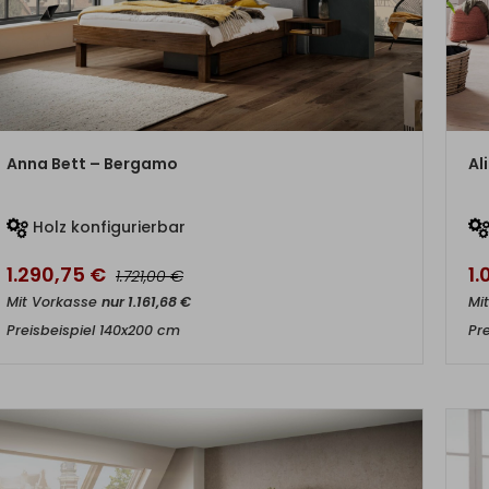
ZUM PRODUKT
Anna Bett – Bergamo
Al
Holz konfigurierbar
1.290,75
€
1
€
1.721,00
Mit Vorkasse
nur
1.161,68
€
Mi
Preisbeispiel 140x200 cm
Pr