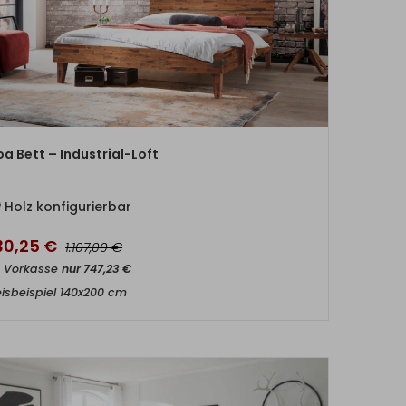
ZUM PRODUKT
oa Bett – Industrial-Loft
Holz konfigurierbar
30,25
€
€
1.107,00
t Vorkasse
nur
747,23
€
eisbeispiel 140x200 cm