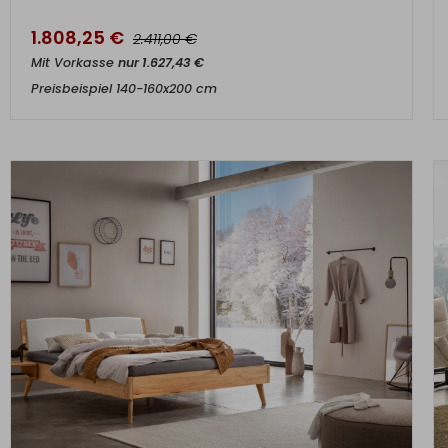
1.808,25
€
€
2.411,00
Mit Vorkasse
nur
1.627,43
€
Preisbeispiel 140-160x200 cm