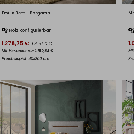
ZUM PRODUKT
Emilia Bett – Bergamo
Ma
Holz konfigurierbar
1.278,75
€
1
€
1.705,00
Mit Vorkasse
nur
1.150,88
€
Mi
Preisbeispiel 140x200 cm
Pr