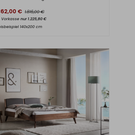
.362,00
€
€
1.816,00
t Vorkasse
nur
1.225,80
€
eisbeispiel 140x200 cm