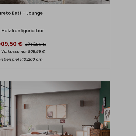
ZUM PRODUKT
reto Bett – Lounge
Holz konfigurierbar
.009,50
€
€
1.346,00
t Vorkasse
nur
908,55
€
eisbeispiel 140x200 cm