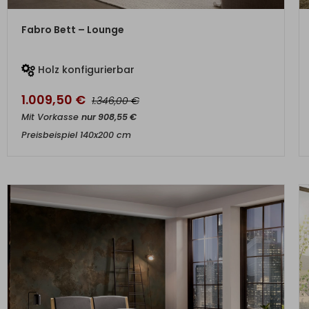
ZUM PRODUKT
Fabro Bett – Lounge
Holz konfigurierbar
1.009,50
€
€
1.346,00
Mit Vorkasse
nur
908,55
€
Preisbeispiel 140x200 cm