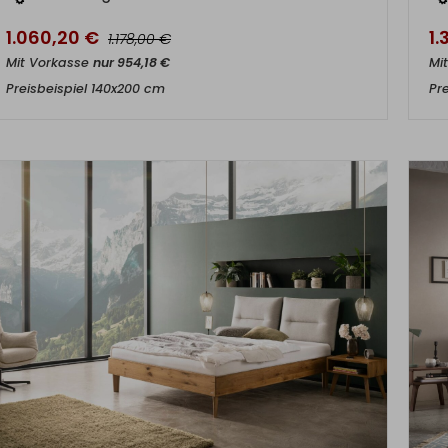
1.060,20
€
1
€
1.178,00
Mit Vorkasse
nur
954,18
€
Mi
Preisbeispiel 140x200 cm
Pr