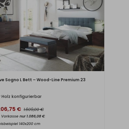
ZUM PRODUKT
ve Sogno L Bett – Wood-Line Premium 23
Holz konfigurierbar
.206,75
€
€
1.609,00
t Vorkasse
nur
1.086,08
€
eisbeispiel 140x200 cm