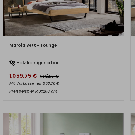
ZUM PRODUKT
Marola Bett – Lounge
Holz konfigurierbar
1.059,75
€
€
1.413,00
Mit Vorkasse
nur
953,78
€
Preisbeispiel 140x200 cm