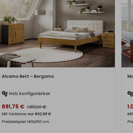
ZUM PRODUKT
Alcamo Bett – Bergamo
Ma
Holz konfigurierbar
891,75
€
1
€
1.189,00
Mit Vorkasse
nur
802,58
€
Mi
Preisbeispiel 140x200 cm
Pr