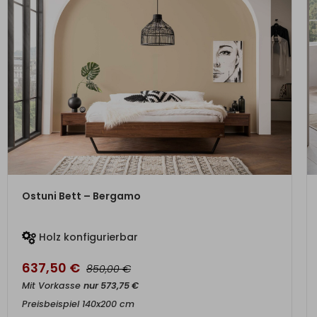
ZUM PRODUKT
Ostuni Bett – Bergamo
Holz konfigurierbar
637,50
€
€
850,00
Mit Vorkasse
nur
573,75
€
Preisbeispiel 140x200 cm