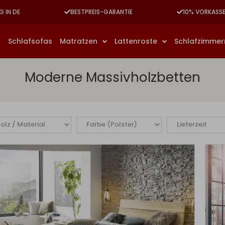
G IN DE
BESTPREIS-GARANTIE
10% VORKASS
n
Schlafsofas
Matratzen
Lattenroste
Schlafzimme
Moderne Massivholzbetten