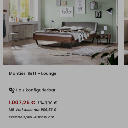
ZUM PRODUKT
Montieri Bett – Lounge
Holz konfigurierbar
1.007,25
€
€
1.343,00
Mit Vorkasse
nur
906,53
€
Preisbeispiel 140x200 cm