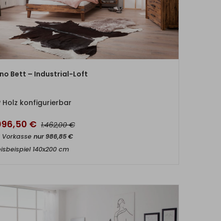
ZUM PRODUKT
ino Bett – Industrial-Loft
Holz konfigurierbar
.096,50
€
€
1.462,00
t Vorkasse
nur
986,85
€
eisbeispiel 140x200 cm