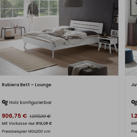
ZUM PRODUKT
Rubiera Bett – Lounge
Ju
Holz konfigurierbar
906,75
€
1
€
1.209,00
Mit Vorkasse
nur
816,08
€
Mi
Preisbeispiel 140x200 cm
Pr