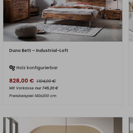
ZUM PRODUKT
Duno Bett – Industrial-Loft
Holz konfigurierbar
828,00
€
€
1.104,00
Mit Vorkasse
nur
745,20
€
Preisbeispiel 140x200 cm