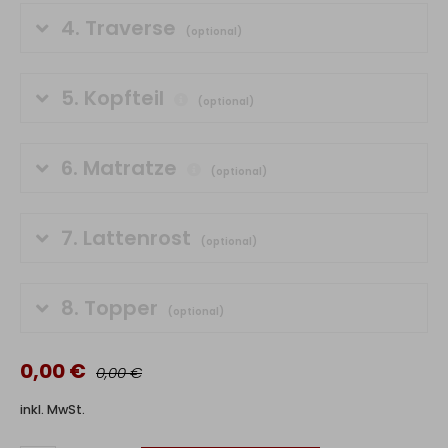
4.
Traverse
(optional)
5.
Kopfteil
(optional)
6.
Matratze
(optional)
7.
Lattenrost
(optional)
8.
Topper
(optional)
0,00 €
0,00 €
inkl. MwSt.