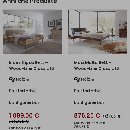
Ähnliche Produkte
ZUM PRODUKT
ZUM PRODUKT
Indus Elipsa Bett –
Masi Malta Bett –
Wood-Line Classic 16
Wood-Line Classic 16
Holz &
Holz &
Polsterfarbe
Polsterfarbe
konfigurierbar
konfigurierbar
1.089,00
€
875,25
€
€
1.167,00
€
1.452,00
Mit Vorkasse
nur
787,73
€
Mit Vorkasse
nur