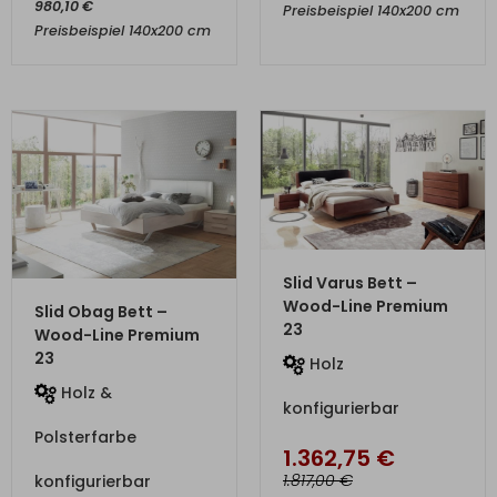
980,10
€
Preisbeispiel 140x200 cm
Preisbeispiel 140x200 cm
ZUM PRODUKT
Slid Varus Bett –
ZUM PRODUKT
Wood-Line Premium
Slid Obag Bett –
23
Wood-Line Premium
23
Holz
Holz &
konfigurierbar
Polsterfarbe
1.362,75
€
€
1.817,00
konfigurierbar