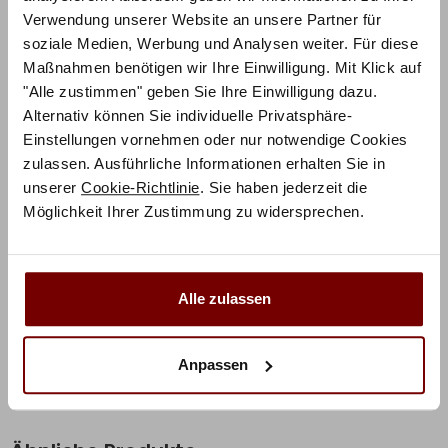
Schlaf.
Verwendung unserer Website an unsere Partner für
soziale Medien, Werbung und Analysen weiter. Für diese
Sie möchten Ihr Bett ganz individuell an Ihre
Maßnahmen benötigen wir Ihre Einwilligung. Mit Klick auf
Wünsche anpassen?
"Alle zustimmen" geben Sie Ihre Einwilligung dazu.
Alternativ können Sie individuelle Privatsphäre-
Für noch mehr Möglichkeiten zur Konfiguration Ihres
Einstellungen vornehmen oder nur notwendige Cookies
Betts nutzen Sie den
Konfigurator: Naturo Line
zulassen. Ausführliche Informationen erhalten Sie in
Massivholzbett
.
unserer
Cookie-Richtlinie
. Sie haben jederzeit die
Möglichkeit Ihrer Zustimmung zu widersprechen.
Zusätzliche Informationen
Herstellerinformation
Alle zulassen
Anpassen