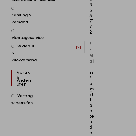
8
6
Zahlung &
5
71
Versand
7
2
Montageservice
E
Widerruf
-
&
M
Rückversand
ai
l
Vertra
in
G
f
Widerr
o
Ufen
@
st
Vertrag
il
widerrufen
b
et
te
n.
d
e