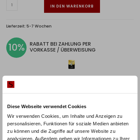
IN DEN WARENKORB
Lieferzeit:
5-7 Wochen
RABATT BEI ZAHLUNG PER
10%
VORKASSE / ÜBERWEISUNG
Produktbeschreibung
Diese Webseite verwendet Cookies
Die Betten aus der Hasena Naturo-Line überzeugen mit
Wir verwenden Cookies, um Inhalte und Anzeigen zu
natürlichen Materialien. Die Rahmen aus massiver
personalisieren, Funktionen für soziale Medien anbieten
Wildeiche oder Wildbuche strahlen Ruhe und Wärme
zu können und die Zugriffe auf unsere Website zu
aus und bieten die Grundlage für einen angenehmen
analysieren. Außerdem geben wir Informationen zu Ihrer