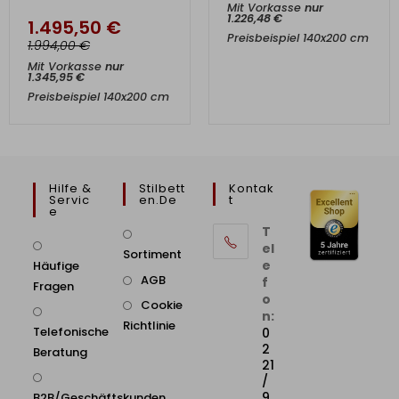
Mit Vorkasse
nur
1.226,48
€
1.495,50
€
Preisbeispiel 140x200 cm
€
1.994,00
Mit Vorkasse
nur
1.345,95
€
Preisbeispiel 140x200 cm
Hilfe &
Stilbett
Kontak
Servic
En.de
T
E
T
el
Sortiment
e
Häufige
AGB
f
Fragen
o
Cookie
n:
Richtlinie
Telefonische
0
2
Beratung
21
/
9
B2B/Geschäftskunden