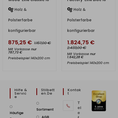
Holz &
Holz &
Polsterfarbe
Polsterfarbe
konfigurierbar
konfigurierbar
875,25
€
1.824,75
€
€
1.167,00
€
2.433,00
Mit Vorkasse
nur
787,73
€
Mit Vorkasse
nur
1.642,28
€
Preisbeispiel 140x200 cm
Preisbeispiel 140x200 cm
Hilfe &
Stilbett
Kontak
Servic
En.de
T
E
T
el
Sortiment
e
Häufige
AGB
f