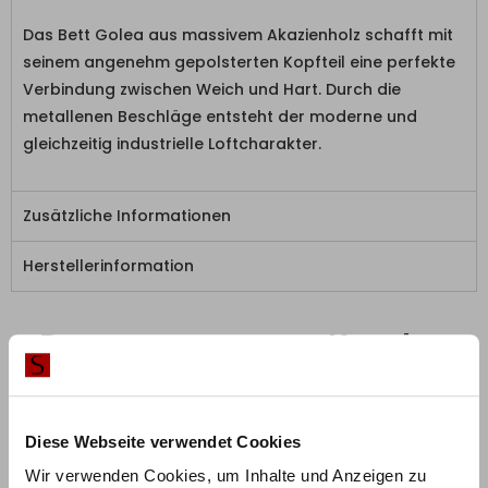
Das Bett Golea aus massivem Akazienholz schafft mit
seinem angenehm gepolsterten Kopfteil eine perfekte
Verbindung zwischen Weich und Hart. Durch die
metallenen Beschläge entsteht der moderne und
gleichzeitig industrielle Loftcharakter.
Zusätzliche Informationen
Herstellerinformation
Das sagen unsere Kunden
5,0
Diese Webseite verwendet Cookies
Wir verwenden Cookies, um Inhalte und Anzeigen zu
Basierend auf 1 Rezension