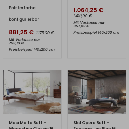
Polsterfarbe
1.064,25
€
€
1.419,00
konfigurierbar
Mit Vorkasse
nur
957,83
€
881,25
€
€
Preisbeispiel 140x200 cm
1.175,00
Mit Vorkasse
nur
793,13
€
Preisbeispiel 140x200 cm
ZUM PRODUKT
ZUM PRODUKT
Masi Malta Bett –
Slid Opera Bett –
Wood-Line Classic 16
Factory-Line Bloc 16