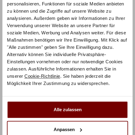
personalisieren, Funktionen für soziale Medien anbieten
zu können und die Zugriffe auf unsere Website zu
analysieren. Außerdem geben wir Informationen zu Ihrer
5 Sterne
100%
Verwendung unserer Website an unsere Partner für
soziale Medien, Werbung und Analysen weiter. Für diese
4 Sterne
0%
Maßnahmen benötigen wir Ihre Einwilligung. Mit Klick auf
3 Sterne
0%
"Alle zustimmen" geben Sie Ihre Einwilligung dazu.
2 Sterne
0%
Alternativ können Sie individuelle Privatsphäre-
1 Stern
0%
Einstellungen vornehmen oder nur notwendige Cookies
zulassen. Ausführliche Informationen erhalten Sie in
unserer
Cookie-Richtlinie
. Sie haben jederzeit die
1-1 von 1 Rezension
Möglichkeit Ihrer Zustimmung zu widersprechen.
Christina H.
7. September 2023
Verifizierter Käufer
Alle zulassen
Sehr guter Kontakt. Produkt wie erwartet gut.
Eben hasena
Anpassen