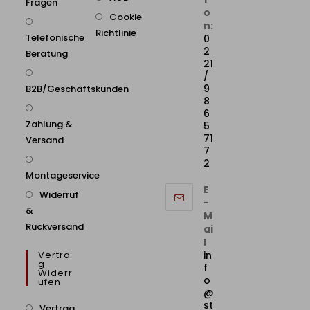
Fragen
o
Cookie
n:
Richtlinie
Telefonische
0
2
Beratung
21
/
9
B2B/Geschäftskunden
8
6
Zahlung &
5
71
Versand
7
2
Montageservice
E
Widerruf
-
&
M
Rückversand
ai
l
Vertra
in
G
f
Widerr
o
Ufen
@
st
Vertrag