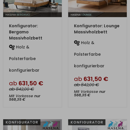
ZUM PRODUKT
ZUM PRODUKT
Konfigurator:
Konfigurator: Lounge
Bergamo
Massivholzbett
Massivholzbett
Holz &
Holz &
Polsterfarbe
Polsterfarbe
konfigurierbar
konfigurierbar
ab
631,50
€
ab
631,50
€
ab
€
842,00
ab
€
842,00
Mit Vorkasse
nur
568,35
€
Mit Vorkasse
nur
568,35
€