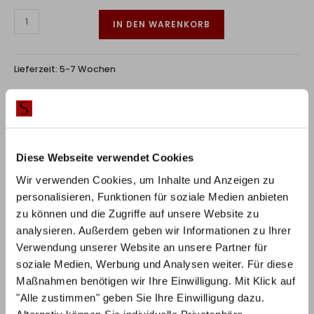
IN DEN WARENKORB
Lieferzeit:
5-7 Wochen
RABATT BEI ZAHLUNG PER
10%
VORKASSE / ÜBERWEISUNG
Diese Webseite verwendet Cookies
Wir verwenden Cookies, um Inhalte und Anzeigen zu
personalisieren, Funktionen für soziale Medien anbieten
zu können und die Zugriffe auf unsere Website zu
Produktbeschreibung
analysieren. Außerdem geben wir Informationen zu Ihrer
Verwendung unserer Website an unsere Partner für
Die Betten aus der Hasena Naturo-Line überzeugen mit
soziale Medien, Werbung und Analysen weiter. Für diese
natürlichen Materialien.
Maßnahmen benötigen wir Ihre Einwilligung. Mit Klick auf
"Alle zustimmen" geben Sie Ihre Einwilligung dazu.
Die Rahmen aus massiver Wildeiche oder Wildbuche