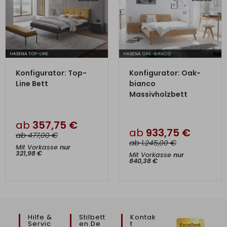
ZUM PRODUKT
ZUM PRODUKT
Konfigurator: Top-
Konfigurator: Oak-
Line Bett
bianco
Massivholzbett
ab
357,75
€
ab
933,75
€
ab
€
477,00
ab
€
1.245,00
Mit Vorkasse
nur
321,98
€
Mit Vorkasse
nur
840,38
€
Hilfe &
Stilbett
Kontak
Servic
En.de
T