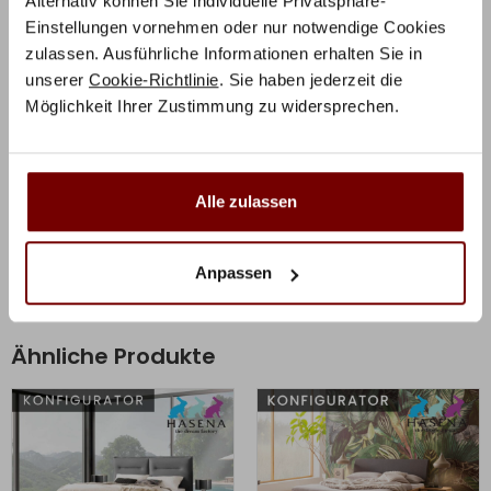
Alternativ können Sie individuelle Privatsphäre-
strahlen Ruhe und Wärme aus und bieten die
Einstellungen vornehmen oder nur notwendige Cookies
Grundlage für einen angenehmen Schlaf.
zulassen. Ausführliche Informationen erhalten Sie in
unserer
Cookie-Richtlinie
. Sie haben jederzeit die
Möglichkeit Ihrer Zustimmung zu widersprechen.
Zusätzliche Informationen
Herstellerinformation
Alle zulassen
Anpassen
Ähnliche Produkte