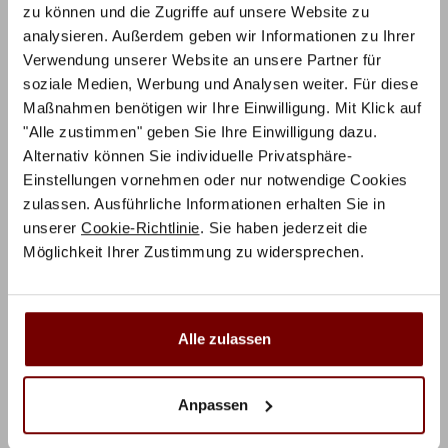
Zusätzliche Informationen
zu können und die Zugriffe auf unsere Website zu
analysieren. Außerdem geben wir Informationen zu Ihrer
Herstellerinformation
Verwendung unserer Website an unsere Partner für
soziale Medien, Werbung und Analysen weiter. Für diese
Maßnahmen benötigen wir Ihre Einwilligung. Mit Klick auf
Das sagen unsere Kunden
"Alle zustimmen" geben Sie Ihre Einwilligung dazu.
Alternativ können Sie individuelle Privatsphäre-
Einstellungen vornehmen oder nur notwendige Cookies
5,0
zulassen. Ausführliche Informationen erhalten Sie in
unserer
Cookie-Richtlinie
. Sie haben jederzeit die
Basierend auf 2 Rezensionen
Möglichkeit Ihrer Zustimmung zu widersprechen.
5 Sterne
100%
Alle zulassen
4 Sterne
0%
3 Sterne
0%
Anpassen
2 Sterne
0%