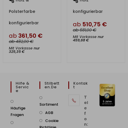
Holz &
Holz
Polsterfarbe
konfigurierbar
konfigurierbar
ab
510,75
€
ab
€
681,00
ab
361,50
€
Mit Vorkasse
nur
459,68
€
ab
€
482,00
Mit Vorkasse
nur
325,35
€
Hilfe &
Stilbett
Kontak
Servic
En.de
T
E
T
el
Sortiment
e
Häufige
AGB
f
Fragen
o
Cookie
n:
Richtlinie