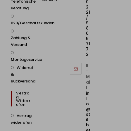
Telefonische
0
2
Beratung
21
/
9
B2B/Geschäftskunden
8
6
Zahlung &
5
71
Versand
7
2
Montageservice
E
Widerruf
-
&
M
Rückversand
ai
l
Vertra
in
G
f
Widerr
o
Ufen
@
st
Vertrag
il
widerrufen
b
et