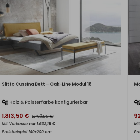
ZUM PRODUKT
Slitto Cussina Bett – Oak-Line Modul 18
Ma
Holz & Polsterfarbe konfigurierbar
1.813,50
€
9
€
2.418,00
Mit Vorkasse
nur
1.632,15
€
Mi
Preisbeispiel 140x200 cm
Pr