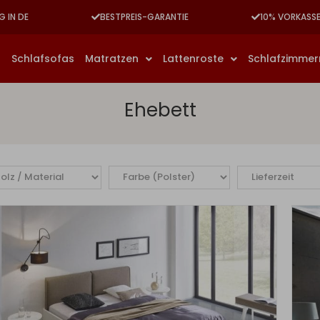
G IN DE
BESTPREIS-GARANTIE
10% VORKASS
n
Schlafsofas
Matratzen
Lattenroste
Schlafzimme
Ehebett