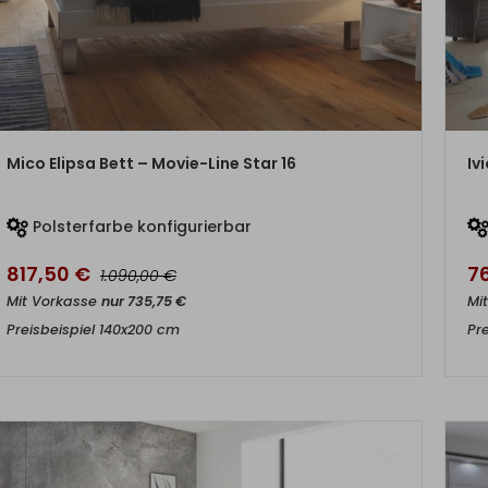
ZUM PRODUKT
Mico Elipsa Bett – Movie-Line Star 16
Iv
Polsterfarbe konfigurierbar
817,50
€
7
€
1.090,00
Mit Vorkasse
nur
735,75
€
Mi
Preisbeispiel 140x200 cm
Pr