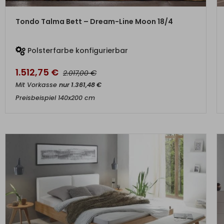
ZUM PRODUKT
Tondo Talma Bett – Dream-Line Moon 18/4
Polsterfarbe konfigurierbar
1.512,75
€
€
2.017,00
Mit Vorkasse
nur
1.361,48
€
Preisbeispiel 140x200 cm