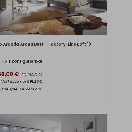
ZUM PRODUKT
io Arcada Arona Bett – Factory-Line Loft 18
Holz konfigurierbar
68,00
€
€
1.024,00
t Vorkasse
nur
691,20
€
eisbeispiel 140x200 cm