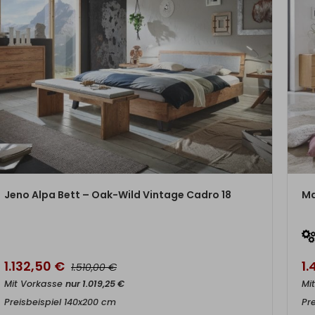
ZUM PRODUKT
Jeno Alpa Bett – Oak-Wild Vintage Cadro 18
Ma
1.132,50
€
1.
€
1.510,00
Mit Vorkasse
nur
1.019,25
€
Mi
Preisbeispiel 140x200 cm
Pr