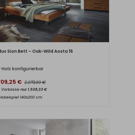
ZUM PRODUKT
dus Sion Bett – Oak-Wild Aosta 16
Holz konfigurierbar
709,25
€
€
2.279,00
t Vorkasse
nur
1.538,33
€
eisbeispiel 140x200 cm