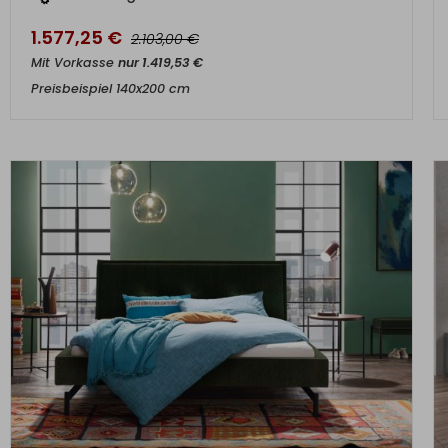
1.577,25
€
€
2.103,00
Mit Vorkasse
nur
1.419,53
€
Preisbeispiel 140x200 cm