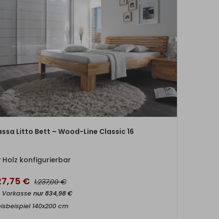
ZUM PRODUKT
ssa Litto Bett – Wood-Line Classic 16
Holz konfigurierbar
27,75
€
€
1.237,00
t Vorkasse
nur
834,98
€
eisbeispiel 140x200 cm