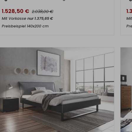
1.528,50
€
1.
€
2.038,00
Mit Vorkasse
nur
1.375,65
€
Mi
Preisbeispiel 140x200 cm
Pr