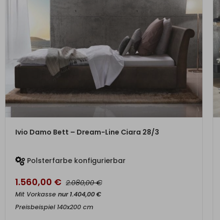
ZUM PRODUKT
Ivio Damo Bett – Dream-Line Ciara 28/3
Polsterfarbe konfigurierbar
1.560,00
€
€
2.080,00
Mit Vorkasse
nur
1.404,00
€
Preisbeispiel 140x200 cm