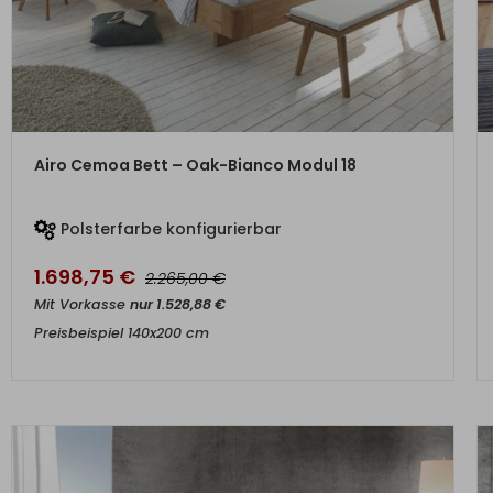
ZUM PRODUKT
Airo Cemoa Bett – Oak-Bianco Modul 18
Polsterfarbe konfigurierbar
1.698,75
€
€
2.265,00
Mit Vorkasse
nur
1.528,88
€
Preisbeispiel 140x200 cm