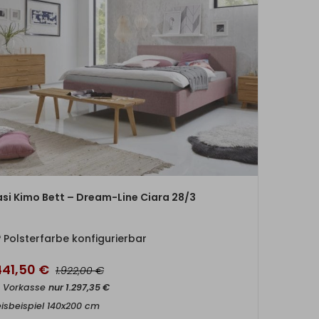
ZUM PRODUKT
si Kimo Bett – Dream-Line Ciara 28/3
Polsterfarbe konfigurierbar
441,50
€
€
1.922,00
t Vorkasse
nur
1.297,35
€
eisbeispiel 140x200 cm