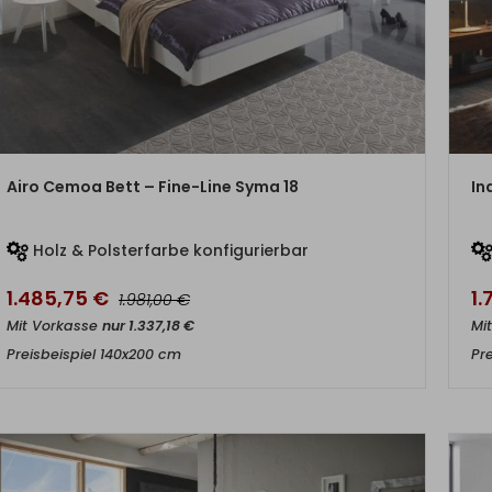
ZUM PRODUKT
Airo Cemoa Bett – Fine-Line Syma 18
In
Holz & Polsterfarbe konfigurierbar
1.485,75
€
1.
€
1.981,00
Mit Vorkasse
nur
1.337,18
€
Mi
Preisbeispiel 140x200 cm
Pr