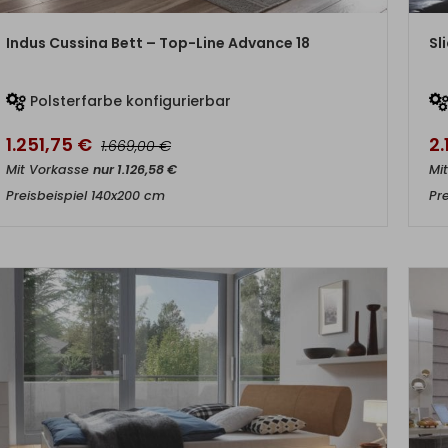
ZUM PRODUKT
Indus Cussina Bett – Top-Line Advance 18
Sl
Polsterfarbe konfigurierbar
1.251,75
€
2.
€
1.669,00
Mit Vorkasse
nur
1.126,58
€
Mi
Preisbeispiel 140x200 cm
Pr