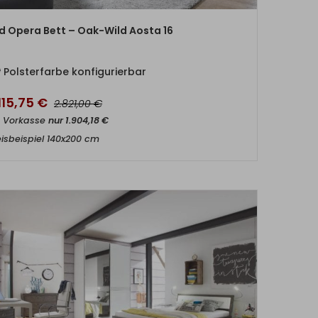
ZUM PRODUKT
id Opera Bett – Oak-Wild Aosta 16
Polsterfarbe konfigurierbar
115,75
€
€
2.821,00
t Vorkasse
nur
1.904,18
€
eisbeispiel 140x200 cm