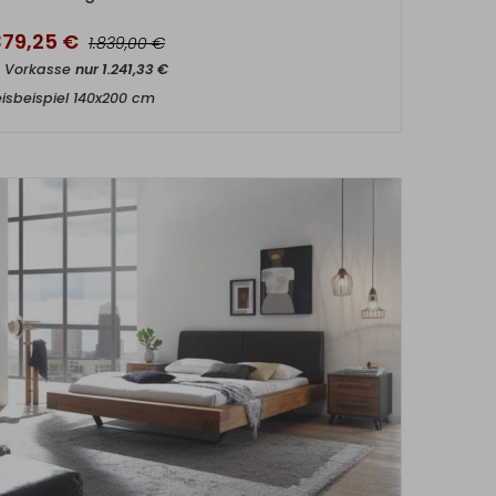
379,25
€
€
1.839,00
t Vorkasse
nur
1.241,33
€
eisbeispiel 140x200 cm