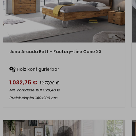
ZUM PRODUKT
Jeno Arcada Bett – Factory-Line Cone 23
Holz konfigurierbar
1.032,75
€
€
1.377,00
Mit Vorkasse
nur
929,48
€
Preisbeispiel 140x200 cm