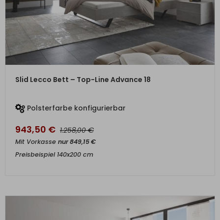
ZUM PRODUKT
Slid Lecco Bett – Top-Line Advance 18
Polsterfarbe konfigurierbar
943,50
€
€
1.258,00
Mit Vorkasse
nur
849,15
€
Preisbeispiel 140x200 cm