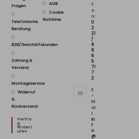
AGB
f
Fragen
o
Cookie
n:
Richtlinie
Telefonische
0
2
Beratung
21
/
9
B2B/Geschäftskunden
8
6
Zahlung &
5
71
Versand
7
2
Montageservice
E
Widerruf
-
&
M
Rückversand
ai
l
Vertra
in
G
f
Widerr
o
Ufen
@