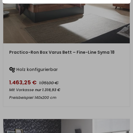
ZUM PRODUKT
Practico-Ron Box Varus Bett – Fine-Line Syma 18
Holz konfigurierbar
1.463,25
€
€
1.951,00
Mit Vorkasse
nur
1.316,93
€
Preisbeispiel 140x200 cm