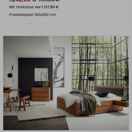
1.656,00
Mit Vorkasse
nur
1.117,80
€
Preisbeispiel 140x200 cm