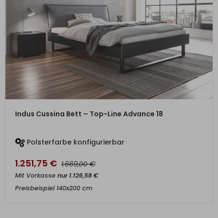
ZUM PRODUKT
Indus Cussina Bett – Top-Line Advance 18
Polsterfarbe konfigurierbar
1.251,75
€
€
1.669,00
Mit Vorkasse
nur
1.126,58
€
Preisbeispiel 140x200 cm