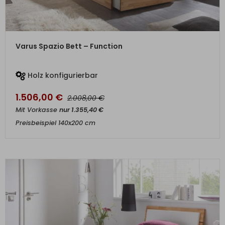
ZUM PRODUKT
Varus Spazio Bett – Function
Holz konfigurierbar
1.506,00
€
€
2.008,00
Mit Vorkasse
nur
1.355,40
€
Preisbeispiel 140x200 cm