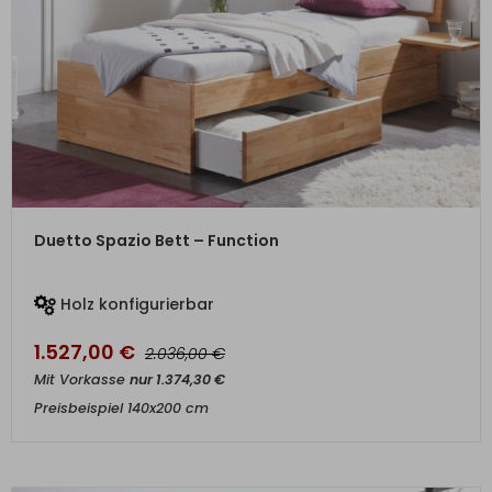
ZUM PRODUKT
Duetto Spazio Bett – Function
Holz konfigurierbar
1.527,00
€
€
2.036,00
Mit Vorkasse
nur
1.374,30
€
Preisbeispiel 140x200 cm