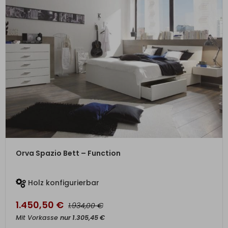
ZUM PRODUKT
Orva Spazio Bett – Function
Holz konfigurierbar
1.450,50
€
€
1.934,00
Mit Vorkasse
nur
1.305,45
€