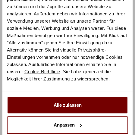
zu können und die Zugriffe auf unsere Website zu
ZUM PRODUKT
analysieren. Außerdem geben wir Informationen zu Ihrer
Practico Box Ripo Bett – Factory-Line Bloc 16
Verwendung unserer Website an unsere Partner für
soziale Medien, Werbung und Analysen weiter. Für diese
Holz & Polsterfarbe konfigurierbar
Maßnahmen benötigen wir Ihre Einwilligung. Mit Klick auf
"Alle zustimmen" geben Sie Ihre Einwilligung dazu.
1.604,25
€
€
2.139,00
Alternativ können Sie individuelle Privatsphäre-
Mit Vorkasse
nur
1.443,83
€
Einstellungen vornehmen oder nur notwendige Cookies
Preisbeispiel 140x200 cm
zulassen. Ausführliche Informationen erhalten Sie in
unserer
Cookie-Richtlinie
. Sie haben jederzeit die
Möglichkeit Ihrer Zustimmung zu widersprechen.
Alle zulassen
Anpassen