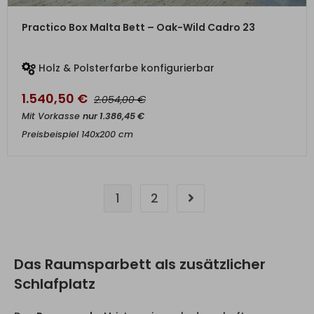
ZUM PRODUKT
Practico Box Malta Bett – Oak-Wild Cadro 23
Holz & Polsterfarbe konfigurierbar
1.540,50
€
€
2.054,00
Mit Vorkasse
nur
1.386,45
€
Preisbeispiel 140x200 cm
1
2
Das Raumsparbett als zusätzlicher
Schlafplatz