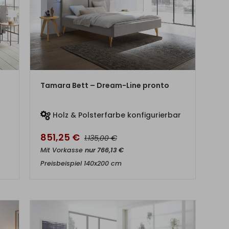
ZUM PRODUKT
Tamara Bett – Dream-Line pronto
Holz & Polsterfarbe konfigurierbar
851,25
€
€
1.135,00
Mit Vorkasse
nur
766,13
€
Preisbeispiel 140x200 cm