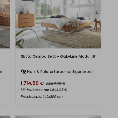
ZUM PRODUKT
Slitto Cemoa Bett – Oak-Line Modul 18
ar
Holz & Polsterfarbe konfigurierbar
1.714,50
€
€
2.286,00
Mit Vorkasse
nur
1.543,05
€
Preisbeispiel 140x200 cm