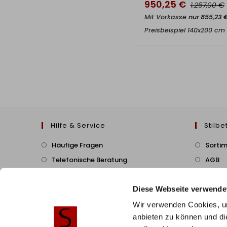
950,25
€
€
1.267,00
Mit Vorkasse
nur
855,23
Preisbeispiel 140x200 cm
Hilfe & Service
Stilbe
Häufige Fragen
Sorti
Telefonische Beratung
AGB
B2B/Geschäftskunden
Cookie
Diese Webseite verwende
Zahlung & Versand
Montageservice
Wir verwenden Cookies, um
anbieten zu können und di
Widerruf & Rückversand