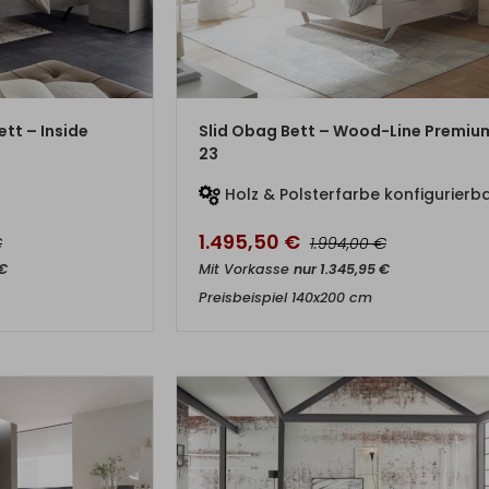
DUKT
ZUM PRODUKT
tt – Inside
Slid Obag Bett – Wood-Line Premiu
23
Holz & Polsterfarbe konfigurierb
1.495,50
€
€
€
1.994,00
€
Mit Vorkasse
nur
1.345,95
€
Preisbeispiel 140x200 cm