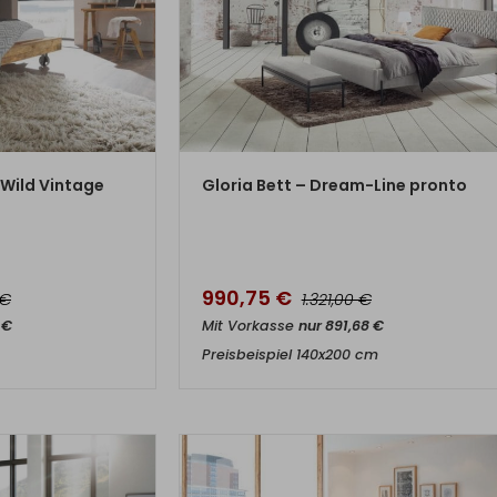
DUKT
ZUM PRODUKT
-Wild Vintage
Gloria Bett – Dream-Line pronto
990,75
€
€
€
1.321,00
5
€
Mit Vorkasse
nur
891,68
€
Preisbeispiel 140x200 cm