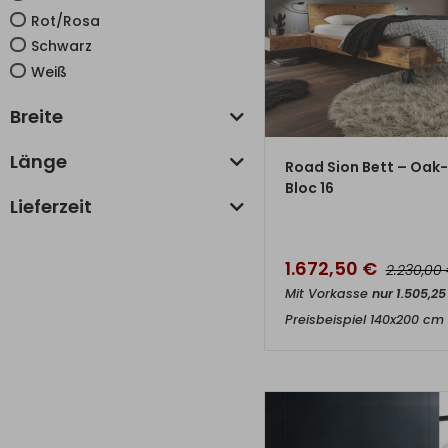
Rot/Rosa
Schwarz
Weiß
Breite
ZUM PRO
Länge
Road Sion Bett – Oak
Bloc 16
Lieferzeit
1.672,50
€
2.230,00
Mit Vorkasse
nur
1.505,2
Preisbeispiel 140x200 cm