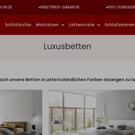
G IN DE
BESTPREIS-GARANTIE
10% VORKASS
n
Schlafsofas
Matratzen
Lattenroste
Schlafzimme
Luxusbetten
 sich unsere Betten in unterschiedlichen Farben anzeigen zu l