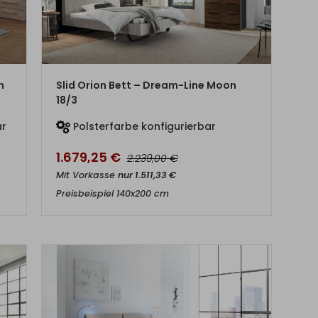
ZUM PRODUKT
m
Slid Orion Bett – Dream-Line Moon
18/3
ar
Polsterfarbe konfigurierbar
1.679,25
€
€
2.239,00
Mit Vorkasse
nur
1.511,33
€
Preisbeispiel 140x200 cm