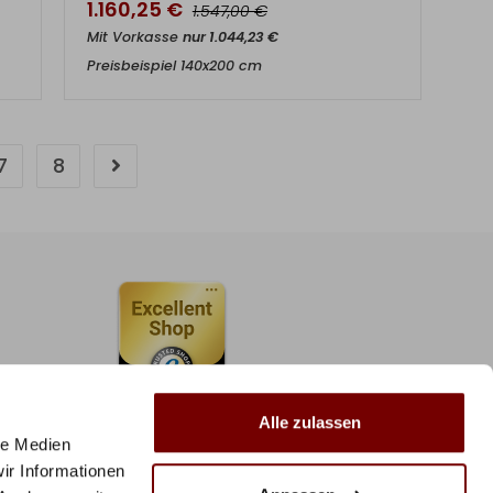
1.160,25
€
€
1.547,00
Mit Vorkasse
nur
1.044,23
€
Preisbeispiel 140x200 cm
7
8
Alle zulassen
le Medien
ir Informationen