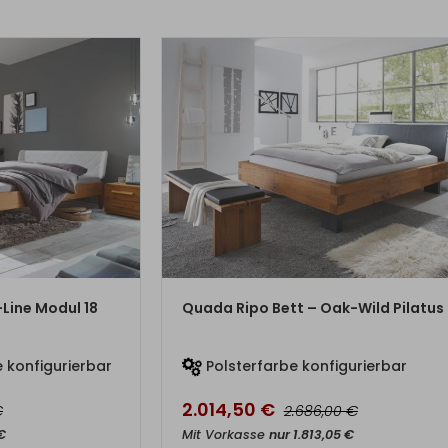
DUKT
ZUM PRODUKT
Line Modul 18
Quada Ripo Bett – Oak-Wild Pilatus
 konfigurierbar
Polsterfarbe konfigurierbar
2.014,50
€
€
€
2.686,00
€
Mit Vorkasse
nur
1.813,05
€