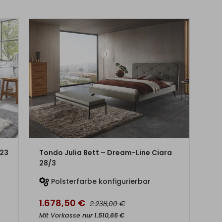
ZUM PRODUKT
 23
Tondo Julia Bett – Dream-Line Ciara
28/3
Polsterfarbe konfigurierbar
1.678,50
€
€
2.238,00
Mit Vorkasse
nur
1.510,65
€