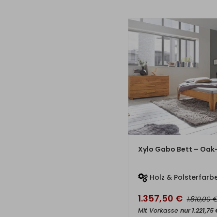
ZUM PRO
Xylo Gabo Bett – Oak-
Holz & Polsterfarbe
1.357,50
€
1.810,00
Mit Vorkasse
nur
1.221,75