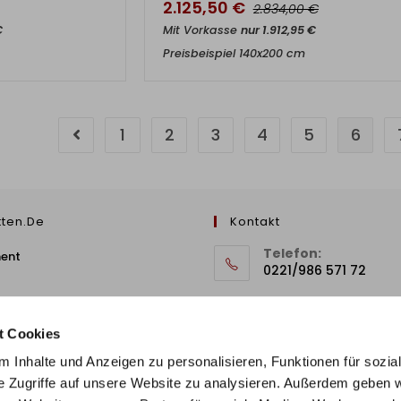
2.125,50
€
€
2.834,00
€
Mit Vorkasse
nur
1.912,95
€
Preisbeispiel 140x200 cm
1
2
3
4
5
6
tten.de
Kontakt
Telefon:
ment
0221/986 571 72
E-Mail
 Richtlinie
info@stilbetten.de
t Cookies
 Inhalte und Anzeigen zu personalisieren, Funktionen für sozia
e Zugriffe auf unsere Website zu analysieren. Außerdem geben w