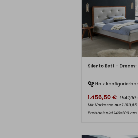
ZUM PRO
Silento Bett – Dream-
Holz konfigurierba
1.456,50
€
1.942,00
Mit Vorkasse
nur
1.310,85
Preisbeispiel 140x200 cm