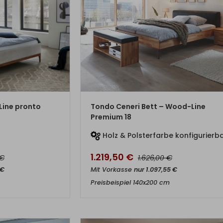
DUKT
ZUM PRODUKT
Line pronto
Tondo Ceneri Bett – Wood-Line
Premium 18
r
Holz & Polsterfarbe konfigurierb
1.219,50
€
€
€
1.626,00
€
Mit Vorkasse
nur
1.097,55
€
Preisbeispiel 140x200 cm