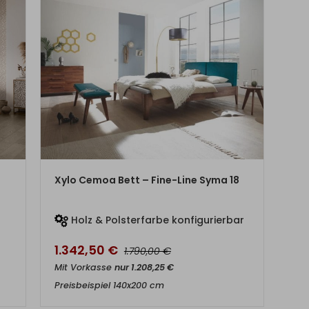
ZUM PRODUKT
Xylo Cemoa Bett – Fine-Line Syma 18
Holz & Polsterfarbe konfigurierbar
1.342,50
€
€
1.790,00
Mit Vorkasse
nur
1.208,25
€
Preisbeispiel 140x200 cm