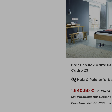
ZUM PRO
Practico Box Malta Be
Cadro 23
Holz & Polsterfarbe
1.540,50
€
2.054,0
Mit Vorkasse
nur
1.386,4
Preisbeispiel 140x200 cm