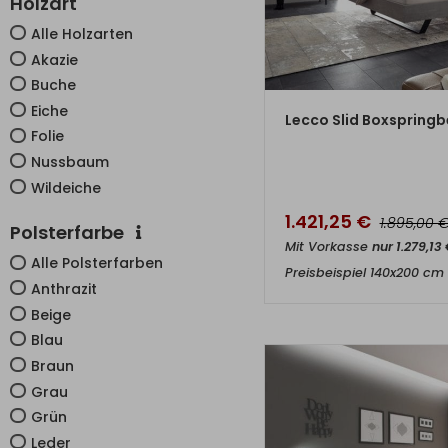
Holzart
Alle Holzarten
Akazie
Buche
Eiche
ZUM PRO
Lecco Slid Boxspringbe
Folie
Nussbaum
Wildeiche
1.421,25
€
1.895,00
Polsterfarbe
Mit Vorkasse
nur
1.279,13
Alle Polsterfarben
Preisbeispiel 140x200 cm
Anthrazit
Beige
Blau
Braun
Grau
Grün
Leder