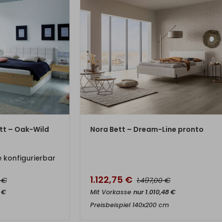
DUKT
ZUM PRODUKT
tt – Oak-Wild
Nora Bett – Dream-Line pronto
 konfigurierbar
1.122,75
€
€
€
0
1.497,00
5
€
Mit Vorkasse
nur
1.010,48
€
Preisbeispiel 140x200 cm