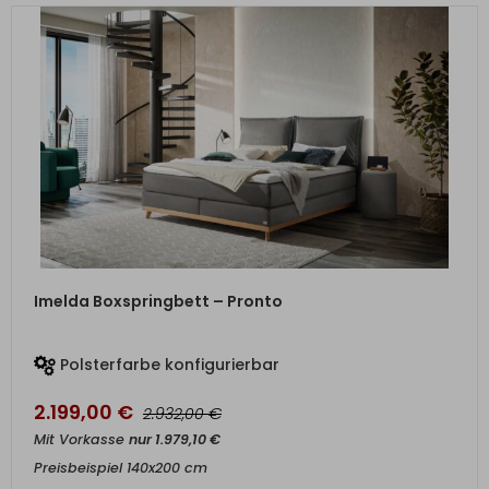
ZUM PRODUKT
Imelda Boxspringbett – Pronto
Polsterfarbe konfigurierbar
2.199,00
€
€
2.932,00
Mit Vorkasse
nur
1.979,10
€
Preisbeispiel 140x200 cm