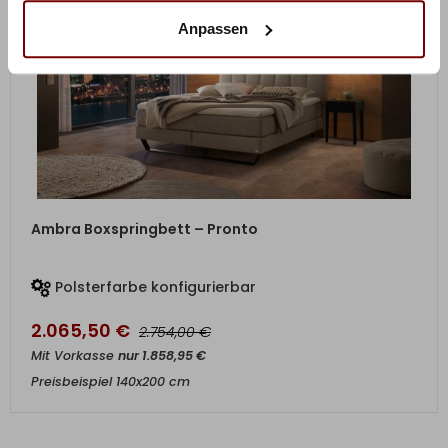
Anpassen
ZUM PRODUKT
Ambra Boxspringbett – Pronto
Polsterfarbe konfigurierbar
2.065,50
€
€
2.754,00
Mit Vorkasse
nur
1.858,95
€
Preisbeispiel 140x200 cm