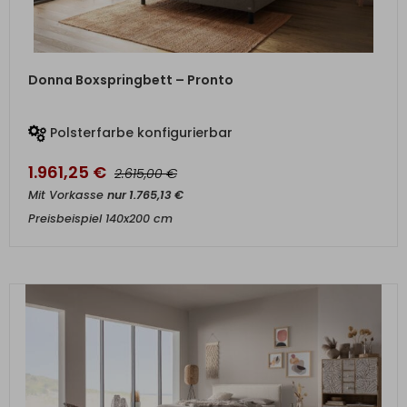
ZUM PRODUKT
Donna Boxspringbett – Pronto
Polsterfarbe konfigurierbar
1.961,25
€
€
2.615,00
Mit Vorkasse
nur
1.765,13
€
Preisbeispiel 140x200 cm