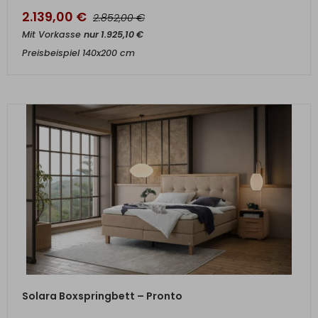
2.139,00
€
€
2.852,00
Mit Vorkasse
nur
1.925,10
€
Preisbeispiel 140x200 cm
ZUM PRODUKT
Solara Boxspringbett – Pronto