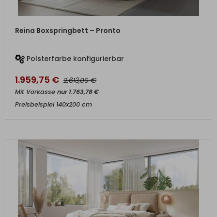
ZUM PRODUKT
Reina Boxspringbett – Pronto
Polsterfarbe konfigurierbar
1.959,75
€
€
2.613,00
Mit Vorkasse
nur
1.763,78
€
Preisbeispiel 140x200 cm