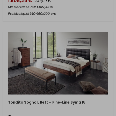
1.808,25
€
€
2.411,00
Mit Vorkasse
nur
1.627,43
€
Preisbeispiel 140-160x200 cm
ZUM PRODUKT
Tondito Sogno L Bett – Fine-Line Syma 18