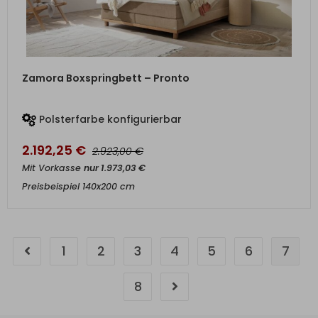
ZUM PRODUKT
Zamora Boxspringbett – Pronto
Polsterfarbe konfigurierbar
2.192,25
€
€
2.923,00
Mit Vorkasse
nur
1.973,03
€
Preisbeispiel 140x200 cm
1
2
3
4
5
6
7
8