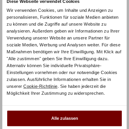
Diese Webseite verwendet Cookies
Wir verwenden Cookies, um Inhalte und Anzeigen zu
personalisieren, Funktionen für soziale Medien anbieten
zu können und die Zugriffe auf unsere Website zu
analysieren. Außerdem geben wir Informationen zu Ihrer
Verwendung unserer Website an unsere Partner für
soziale Medien, Werbung und Analysen weiter. Für diese
ZUM PRODUKT
Maßnahmen benötigen wir Ihre Einwilligung. Mit Klick auf
Marisol Boxspringbett – Pronto
"Alle zustimmen" geben Sie Ihre Einwilligung dazu.
Alternativ können Sie individuelle Privatsphäre-
Polsterfarbe konfigurierbar
Einstellungen vornehmen oder nur notwendige Cookies
zulassen. Ausführliche Informationen erhalten Sie in
2.127,00
€
€
2.836,00
unserer
Cookie-Richtlinie
. Sie haben jederzeit die
Mit Vorkasse
nur
1.914,30
€
Möglichkeit Ihrer Zustimmung zu widersprechen.
Preisbeispiel 140x200 cm
Alle zulassen