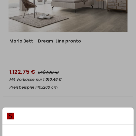
ZUM PRODUKT
Marla Bett – Dream-Line pronto
1.122,75
€
€
1.497,00
Mit Vorkasse
nur
1.010,48
€
Preisbeispiel 140x200 cm