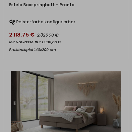
ZUM PRODUKT
Estela Boxspringbett – Pronto
Polsterfarbe konfigurierbar
2.118,75
€
€
2.825,00
Mit Vorkasse
nur
1.906,88
€
Preisbeispiel 140x200 cm