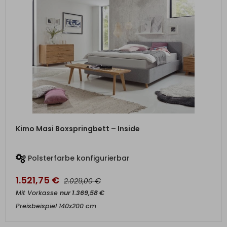
ZUM PRODUKT
Kimo Masi Boxspringbett – Inside
Polsterfarbe konfigurierbar
1.521,75
€
€
2.029,00
Mit Vorkasse
nur
1.369,58
€
Preisbeispiel 140x200 cm