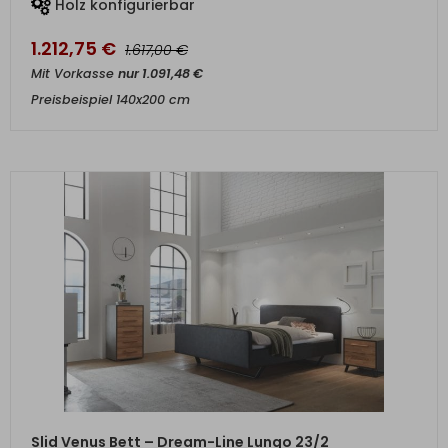
Holz konfigurierbar
1.212,75
€
€
1.617,00
Mit Vorkasse
nur
1.091,48
€
Preisbeispiel 140x200 cm
ZUM PRODUKT
Slid Venus Bett – Dream-Line Lungo 23/2