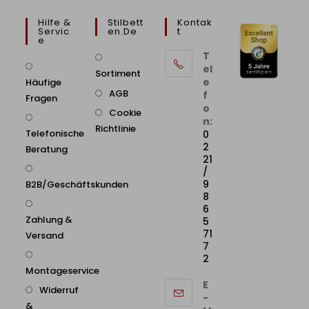
Hilfe &
Stilbett
Kontak
Servic
En.de
T
E
T
el
Sortiment
e
Häufige
AGB
f
Fragen
o
Cookie
n:
Richtlinie
Telefonische
0
2
Beratung
21
/
9
B2B/Geschäftskunden
8
6
Zahlung &
5
71
Versand
7
2
Montageservice
E
Widerruf
-
&