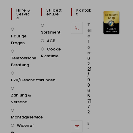
Hilfe &
Stilbett
Kontak
Servic
En.de
T
E
T
el
Sortiment
e
Häufige
AGB
f
Fragen
o
Cookie
n:
Richtlinie
Telefonische
0
2
Beratung
21
/
9
B2B/Geschäftskunden
8
6
Zahlung &
5
71
Versand
7
2
Montageservice
E
Widerruf
-
&