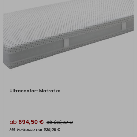
ZUM PRODUKT
Ultraconfort Matratze
ab
694,50
€
ab
€
926,00
Mit Vorkasse
nur
625,05
€