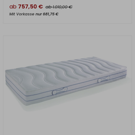
ab
757,50
€
ab
€
1.010,00
Mit Vorkasse
nur
681,75
€