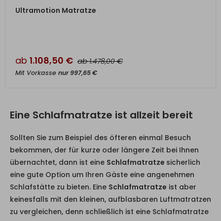
ZUM PRODUKT
Ultramotion Matratze
ab
1.108,50
€
ab
€
1.478,00
Mit Vorkasse
nur
997,65
€
Eine Schlafmatratze ist allzeit bereit
Sollten Sie zum Beispiel des öfteren einmal Besuch
bekommen, der für kurze oder längere Zeit bei Ihnen
übernachtet, dann ist eine
Schlafmatratze
sicherlich
eine gute Option um Ihren Gäste eine angenehmen
Schlafstätte zu bieten. Eine
Schlafmatratze
ist aber
keinesfalls mit den kleinen, aufblasbaren Luftmatratzen
zu vergleichen, denn schließlich ist eine Schlafmatratze