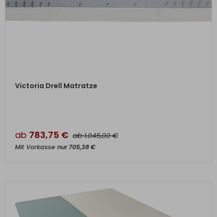
ZUM PRODUKT
Victoria Drell Matratze
ab
783,75
€
ab
€
1.045,00
Mit Vorkasse
nur
705,38
€