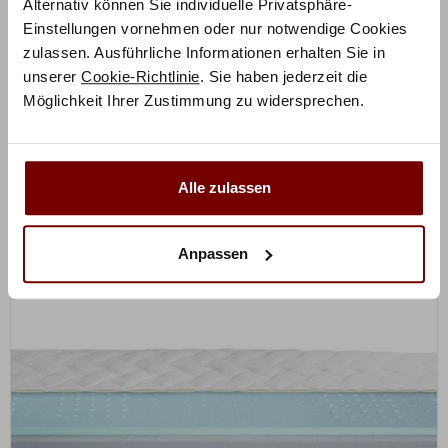
Alternativ können Sie individuelle Privatsphäre-
Einstellungen vornehmen oder nur notwendige Cookies
zulassen. Ausführliche Informationen erhalten Sie in
ZUM PRODUKT
Novo Matratze
unserer
Cookie-Richtlinie
. Sie haben jederzeit die
Möglichkeit Ihrer Zustimmung zu widersprechen.
ab
386,25
€
ab
€
515,00
Alle zulassen
Mit Vorkasse
nur
347,63
€
Anpassen