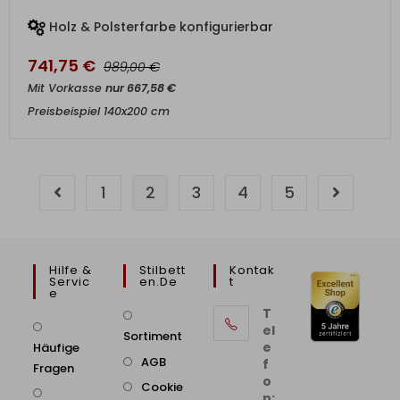
Holz & Polsterfarbe konfigurierbar
741,75
€
€
989,00
Mit Vorkasse
nur
667,58
€
Preisbeispiel 140x200 cm
1
2
3
4
5
Hilfe &
Stilbett
Kontak
Servic
En.de
T
E
T
el
Sortiment
e
Häufige
AGB
f
Fragen
o
Cookie
n: