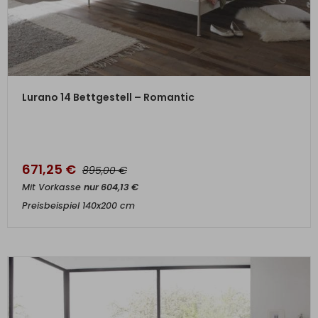
ZUM PRODUKT
Lurano 14 Bettgestell – Romantic
671,25
€
€
895,00
Mit Vorkasse
nur
604,13
€
Preisbeispiel 140x200 cm