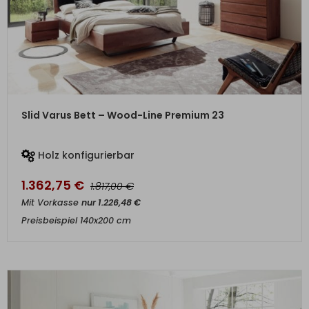
ZUM PRODUKT
Slid Varus Bett – Wood-Line Premium 23
Holz konfigurierbar
1.362,75
€
€
1.817,00
Mit Vorkasse
nur
1.226,48
€
Preisbeispiel 140x200 cm