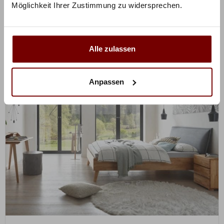
Möglichkeit Ihrer Zustimmung zu widersprechen.
Mit Vorkasse
nur
1.880,55
€
Preisbeispiel 140-160x200 cm
Alle zulassen
Anpassen