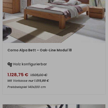
ZUM PRODUKT
Corno Alpa Bett – Oak-Line Modul 18
Holz konfigurierbar
1.128,75
€
€
1.505,00
Mit Vorkasse
nur
1.015,88
€
Preisbeispiel 140x200 cm