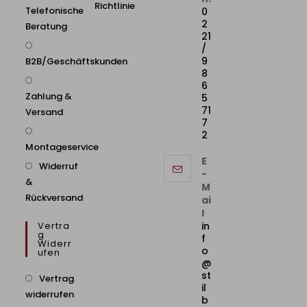
Richtlinie
Telefonische
0
2
Beratung
21
/
9
B2B/Geschäftskunden
8
6
Zahlung &
5
71
Versand
7
2
Montageservice
E
Widerruf
-
&
M
Rückversand
ai
l
Vertra
in
G
f
Widerr
o
Ufen
@
st
Vertrag
il
widerrufen
b