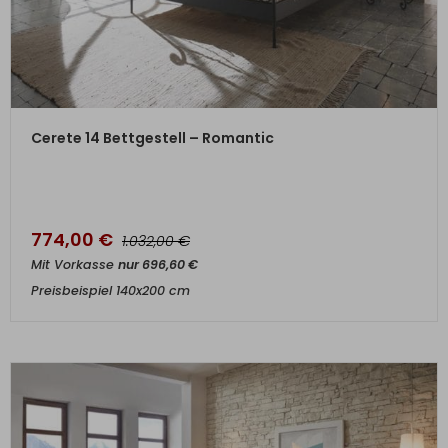
ZUM PRODUKT
Cerete 14 Bettgestell – Romantic
774,00
€
€
1.032,00
Mit Vorkasse
nur
696,60
€
Preisbeispiel 140x200 cm