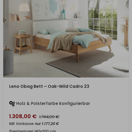
ZUM PRODUKT
Leno Obag Bett – Oak-Wild Cadro 23
Holz & Polsterfarbe konfigurierbar
1.308,00
€
€
1.744,00
Mit Vorkasse
nur
1.177,20
€
Preisbeispiel 140x200 cm