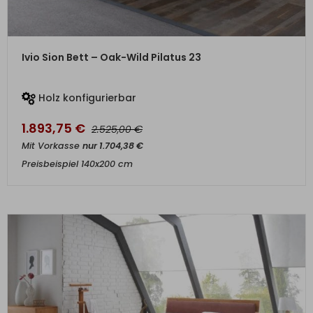
ZUM PRODUKT
Ivio Sion Bett – Oak-Wild Pilatus 23
Holz konfigurierbar
1.893,75
€
€
2.525,00
Mit Vorkasse
nur
1.704,38
€
Preisbeispiel 140x200 cm