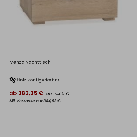
ZUM PRODUKT
Menza Nachttisch
Holz konfigurierbar
ab
383,25
€
ab
€
511,00
Mit Vorkasse
nur
344,93
€