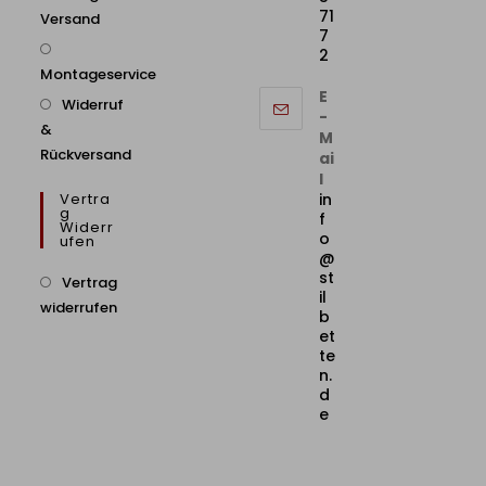
71
Versand
7
2
Montageservice
E
Widerruf
-
&
M
Rückversand
ai
l
Vertra
in
G
f
Widerr
o
Ufen
@
st
Vertrag
il
widerrufen
b
et
te
n.
d
e