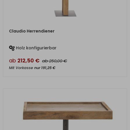
ZUM PRODUKT
Claudio Herrendiener
Holz konfigurierbar
ab
212,50
€
ab
€
250,00
Mit Vorkasse
nur
191,25
€