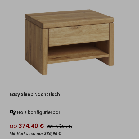
ZUM PRODUKT
Easy Sleep Nachttisch
Holz konfigurierbar
ab
374,40
€
ab
€
416,00
Mit Vorkasse
nur
336,96
€