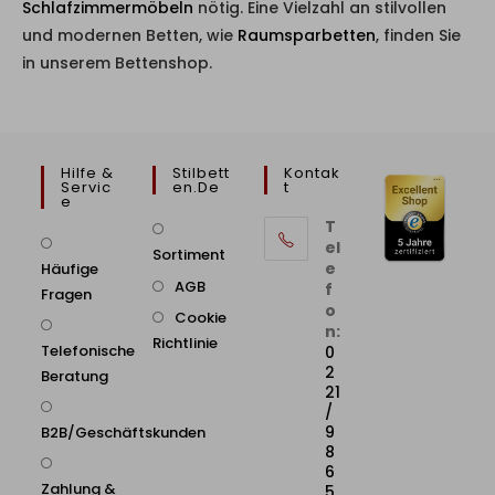
Schlafzimmermöbeln
nötig. Eine Vielzahl an stilvollen
und modernen Betten, wie
Raumsparbetten
, finden Sie
in unserem Bettenshop.
Hilfe &
Stilbett
Kontak
Servic
En.de
T
E
T
el
Sortiment
e
Häufige
AGB
f
Fragen
o
Cookie
n:
Richtlinie
Telefonische
0
2
Beratung
21
/
9
B2B/Geschäftskunden
8
6
Zahlung &
5