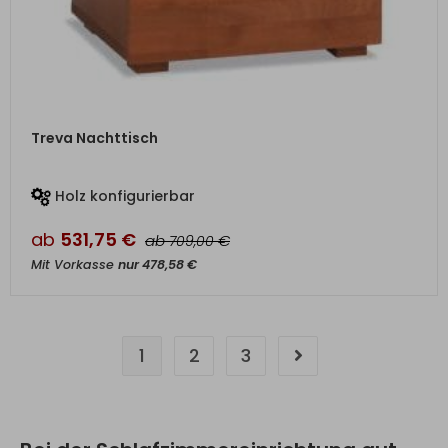
ZUM PRODUKT
Treva Nachttisch
Holz konfigurierbar
ab
531,75
€
ab
€
709,00
Mit Vorkasse
nur
478,58
€
1
2
3