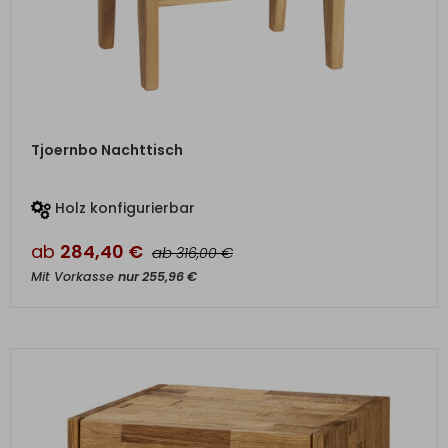
ZUM PRODUKT
Tjoernbo Nachttisch
Holz konfigurierbar
ab
284,40
€
ab
€
316,00
Mit Vorkasse
nur
255,96
€