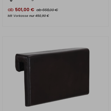
ab
501,00
€
ab
€
668,00
Mit Vorkasse
nur
450,90
€