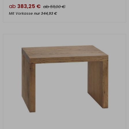
ab
383,25
€
ab
€
511,00
Mit Vorkasse
nur
344,93
€