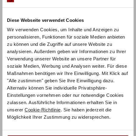
Diese Webseite verwendet Cookies
Wir verwenden Cookies, um Inhalte und Anzeigen zu
personalisieren, Funktionen für soziale Medien anbieten
ZUM PRODUKT
Mido Nachttisch
zu können und die Zugriffe auf unsere Website zu
analysieren. Außerdem geben wir Informationen zu Ihrer
Verwendung unserer Website an unsere Partner für
Holz konfigurierbar
soziale Medien, Werbung und Analysen weiter. Für diese
ab
187,50
€
ab
€
250,00
Maßnahmen benötigen wir Ihre Einwilligung. Mit Klick auf
Mit Vorkasse
nur
168,75
€
"Alle zustimmen" geben Sie Ihre Einwilligung dazu.
Alternativ können Sie individuelle Privatsphäre-
Einstellungen vornehmen oder nur notwendige Cookies
zulassen. Ausführliche Informationen erhalten Sie in
unserer
Cookie-Richtlinie
. Sie haben jederzeit die
Möglichkeit Ihrer Zustimmung zu widersprechen.