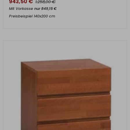
943,50
€
€
1.258,00
Mit Vorkasse
nur
849,15
€
Preisbeispiel 140x200 cm