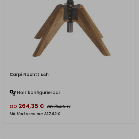
ZUM PRODUKT
Carpi Nachttisch
Holz konfigurierbar
ab
264,35
€
ab
€
311,00
Mit Vorkasse
nur
237,92
€