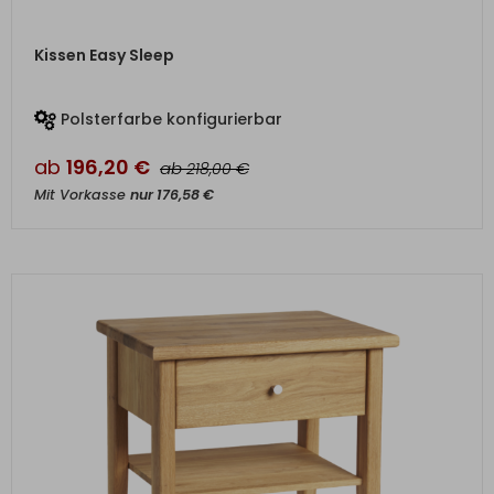
ZUM PRODUKT
Kissen Easy Sleep
Polsterfarbe konfigurierbar
ab
196,20
€
ab
€
218,00
Mit Vorkasse
nur
176,58
€