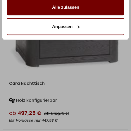
Alle zulassen
Anpassen
ZUM PRODUKT
Cara Nachttisch
Holz konfigurierbar
ab
497,25
€
ab
€
663,00
Mit Vorkasse
nur
447,53
€