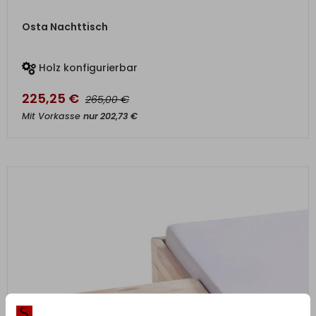
ZUM PRODUKT
Osta Nachttisch
Holz konfigurierbar
225,25
€
€
265,00
Mit Vorkasse
nur
202,73
€