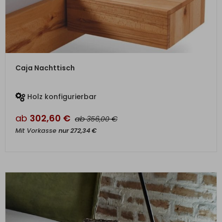
ZUM PRODUKT
Caja Nachttisch
Holz konfigurierbar
ab
302,60
€
ab
€
356,00
Mit Vorkasse
nur
272,34
€